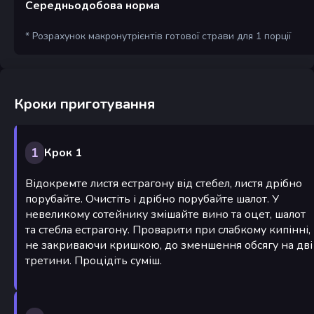
Середньодобова норма
* Розрахунок макронутрієнтів готової страви для 1 порції
Кроки приготування
1
Крок 1
Відокремте листя естрагону від стебел, листя дрібно
порубайте. Очистіть і дрібно порубайте шалот. У
невеликому сотейнику змішайте вино та оцет, шалот
та стебла естрагону. Проварити при слабкому кипінні,
не закриваючи кришкою, до зменшення обсягу на дві
третини. Процідіть суміш.