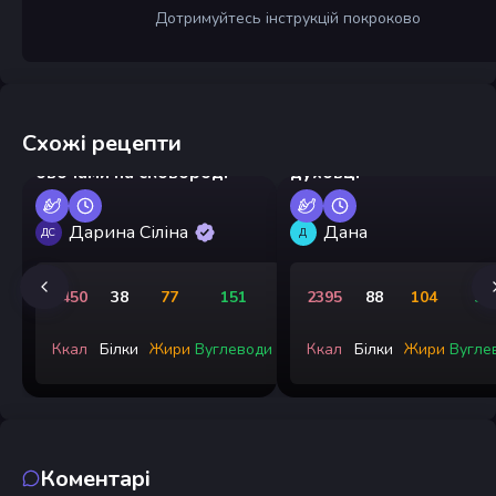
Дотримуйтесь інструкцій покроково
Схожі рецепти
Вермішель з куркою та
Запечені макарони в
овочами на сковороді
духовці
Дарина Сіліна
Дана
ДС
Д
1450
38
77
151
2395
88
104
30
Ккал
Білки
Жири
Вуглеводи
Ккал
Білки
Жири
Вугле
Коментарі