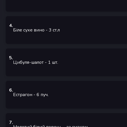
4
.
Біле сухе вино
- 3
ст.л
5
.
Цибуля-шалот
- 1
шт.
6
.
Естрагон
- 6
пуч.
7
.