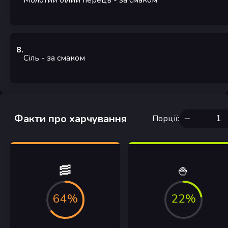
Молотий білий перець
- за смаком
8
.
Сіль
- за смаком
Факти про харчування
Порції
:
🥓
🍚
64%
22%