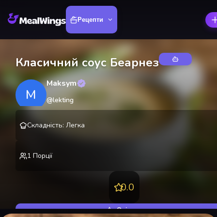
Рецепти
Класичний соус Беарнез
Maksym
M
@
lekting
Складність
:
Легка
1
Порції
0.0
Оцінити