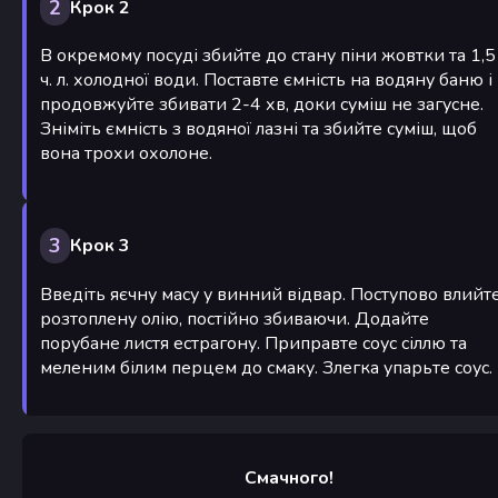
2
Крок 2
В окремому посуді збийте до стану піни жовтки та 1,5
ч. л. холодної води. Поставте ємність на водяну баню і
продовжуйте збивати 2-4 хв, доки суміш не загусне.
Зніміть ємність з водяної лазні та збийте суміш, щоб
вона трохи охолоне.
3
Крок 3
Введіть яєчну масу у винний відвар. Поступово влийт
розтоплену олію, постійно збиваючи. Додайте
порубане листя естрагону. Приправте соус сіллю та
меленим білим перцем до смаку. Злегка упарьте соус.
Смачного!