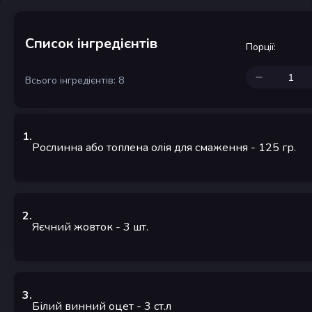
Список інгредієнтів
Порції
:
Всього інгредієнтів: 8
1
.
Рослинна або топлена олія для смаження
- 125
гр.
2
.
Яєчний жовток
- 3
шт.
3
.
Білий винний оцет
- 3
ст.л