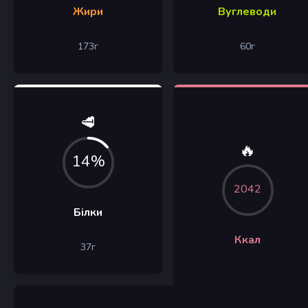
Жири
Вуглеводи
173
г
60
г
🥩
🔥
14%
2042
Білки
Ккал
37
г