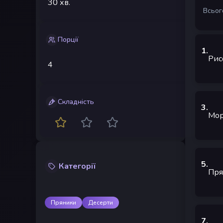
30 хв.
Всього
Порції
1
.
Рис
4
Складність
3
.
Мор
5
.
Категорії
Пря
Пряники
Десерти
7
.