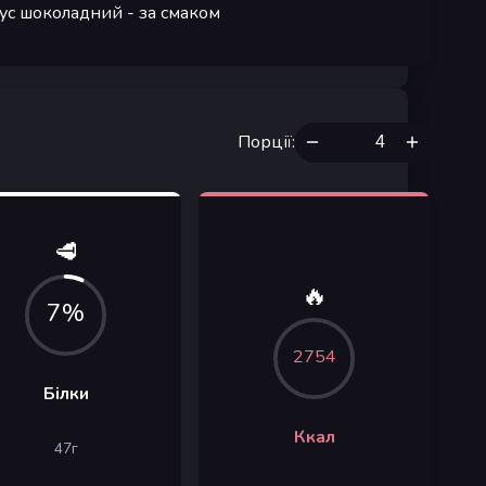
ус шоколадний
- за смаком
Порції
:
🥩
🔥
7%
2754
Білки
Ккал
47
г