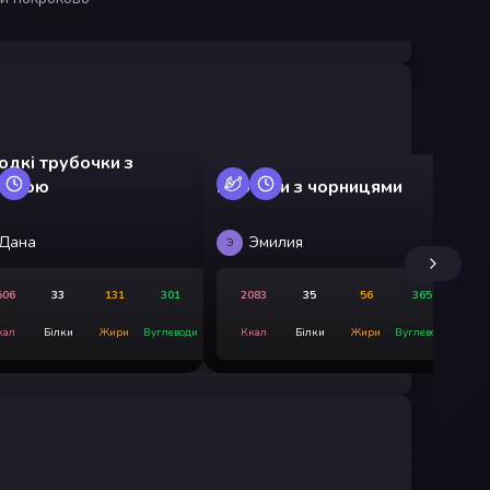
одкі трубочки з
инкою
Пиріжки з чорницями
Ке
Дана
Эмилия
Э
Д
506
33
131
301
2083
35
56
365
кал
Білки
Жири
Вуглеводи
Ккал
Білки
Жири
Вуглеводи