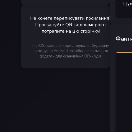
Цук
Не хочете переписувати посилання?
Проскануйте QR-код камерою і
потрапите на цю сторінку!
Факти
На iOS можна використовувати вбудовану
камеру, на Android потрібно завантажити
додаток для сканування QR-кодів.