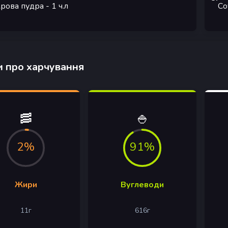
рова пудра
- 1
ч.л
Со
 про харчування
🥓
🍚
2%
91%
Жири
Вуглеводи
11
г
616
г