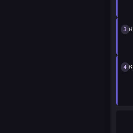
3
К
4
К