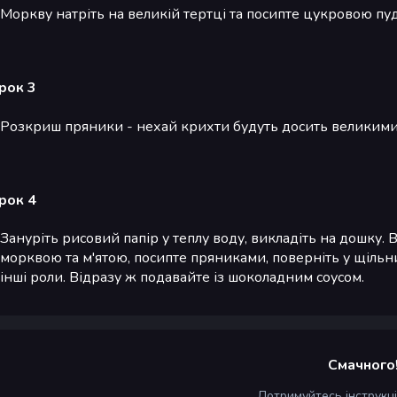
Моркву натріть на великій тертці та посипте цукровою пуд
рок 3
Розкриш пряники - нехай крихти будуть досить великими
рок 4
Зануріть рисовий папір у теплу воду, викладіть на дошку. 
морквою та м'ятою, посипте пряниками, поверніть у щільни
інші роли. Відразу ж подавайте із шоколадним соусом.
Смачного
Дотримуйтесь інструкц