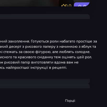
0.0
Оцінити
ідний захоплення. Готуються роли набагато простіше за
кий десерт з рисового паперу з начинкою з яблук та
кі стежать за своєю фігурою, але люблять солодке.
исного та красивого сніданку теж оцінять цей рол.
ам рисовий папір виготовляти вдома вам не
сь найпростішої інструкції в рецепті.
Порції
: