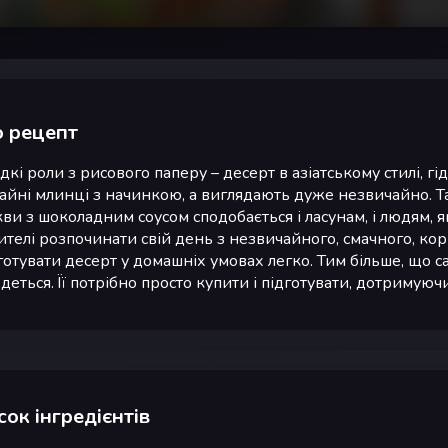
 рецепт
дкі роли з рисового паперу – десерт в азіатському стилі, г
айні млинці з начинкою, а виглядають дуже незвичайно. Та
ви з шоколадним соусом сподобається і ласунам, і людям, я
телі розпочинати свій день з незвичайного, смачного, кор
отувати десерт у домашніх умовах легко. Тим більше, що с
деться. Її потрібно просто купити і підготувати, дотримуючи
ок інгредієнтів