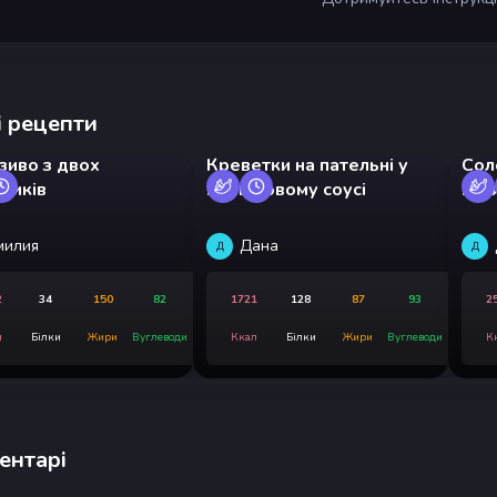
 рецепти
зиво з двох
Креветки на пательні у
Сол
ників
вершковому соусі
нач
милия
Дана
Д
Д
2
34
150
82
1721
128
87
93
2
л
Білки
Жири
Вуглеводи
Ккал
Білки
Жири
Вуглеводи
К
ентарі