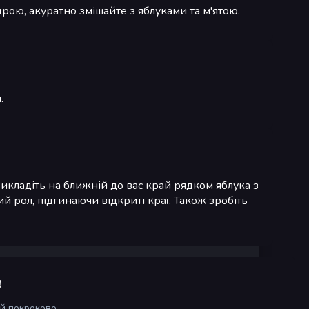
рою, акуратно змішайте з яблуками та м'ятою.
.
Викладіть на ближній до вас край рядком яблука з
й рол, підгинаючи відкриті краї. Також зробіть
!
ій покроково