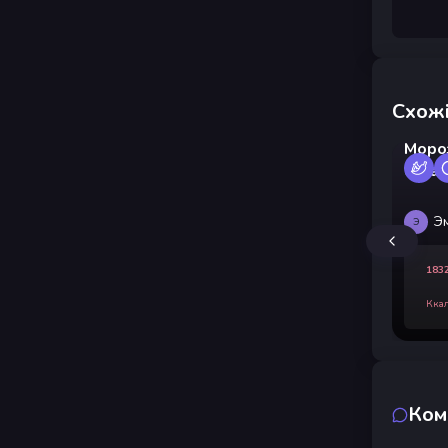
Схожі
Моро
склад
Э
Э
183
Кка
Ком