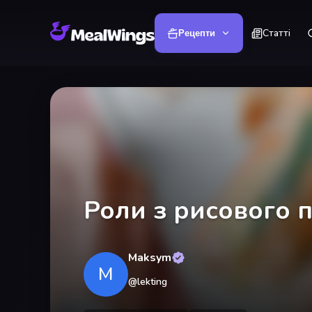
Статті
Рецепти
Роли з рисового п
Maksym
M
@
lekting