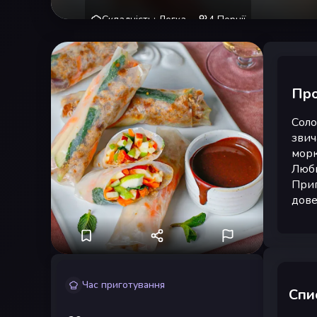
Складність
:
Легка
4
Порції
Про
Соло
звич
морк
Люби
Приг
дове
Час приготування
Спис