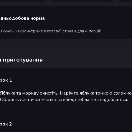
дньодобова норма
рахунок макронутрієнтів готової страви для 4 порцій
 приготування
рок 1
Яблука та моркву очистіть. Наріжте яблука тонкою солом
Обірвіть листочки м'яти зі стебел, стебла не знадобляться.
рок 2