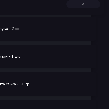
луко
- 2
шт.
имон
- 1
шт.
ята свіжа
- 30
гр.