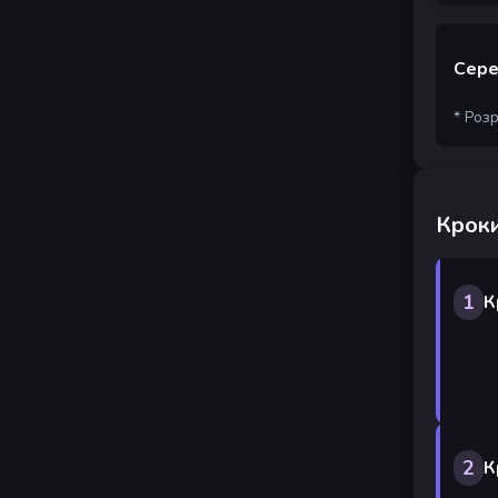
Сере
* Роз
Кроки
1
К
2
К