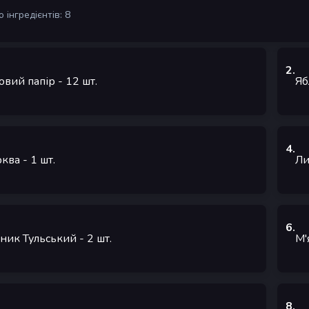
 інгредієнтів: 8
2
.
овий папір
- 12
шт.
Яб
4
.
ква
- 1
шт.
Л
6
.
ник Тульський
- 2
шт.
М'
8
.