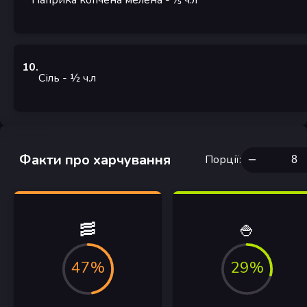
Паприка копчена мелена
- ⅕
ч.л
10
.
Сіль
- ½
ч.л
Факти про харчування
Порції
:
🥓
🍚
47%
29%