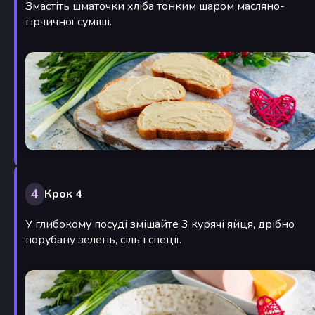
Змастіть шматочки хліба тонким шаром масляно-
гірчичної суміші.
4
Крок 4
У глибокому посуді змішайте 3 курячі яйця, дрібно
порубану зелень, сіль і спеції.