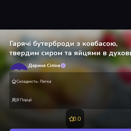
Гарячі бутерброди з ковбасою,
твердим сиром та яйцями в духов
Дарина Сіліна
ДС
@
SilinaDarina
Складність
:
Легка
8
Порції
0.0