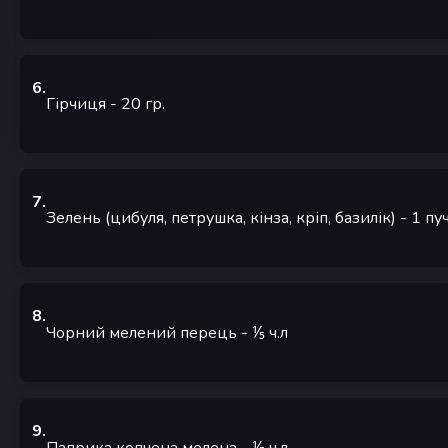
6
.
Гірчиця
- 20
гр.
7
.
Зелень (цибуля, петрушка, кінза, кріп, базилік)
- 1
пуч
8
.
Чорний мелений перець
- ⅕
ч.л
9
.