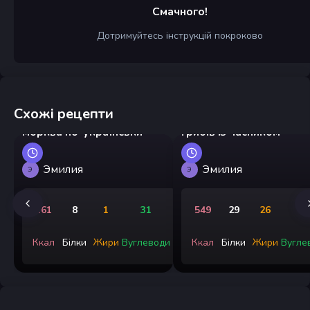
Смачного!
Дотримуйтесь інструкцій покроково
Схожі рецепти
Малосольні огірки та
Запечені капелюшки
морква по-українськи
грибів із часником
Эмилия
Эмилия
Э
Э
161
8
1
31
549
29
26
5
Ккал
Білки
Жири
Вуглеводи
Ккал
Білки
Жири
Вугле