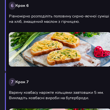
6
Крок 6
Рівномірно розподіліть половину сирно-яєчної суміші
на хліб, змащений маслом з гірчицею.
7
Крок 7
Варену ковбасу наріжте кільцями завтовшки 5 мм.
Викладіть ковбасні вироби на бутерброди.