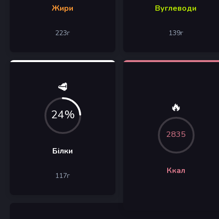
Жири
Вуглеводи
223
г
139
г
🥩
🔥
24%
2835
Білки
Ккал
117
г