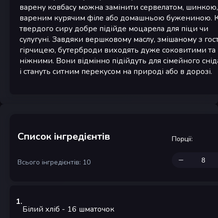
варену ковбасу можна замінити сервелатом, шинкою,
вареним курячим філе або домашньою бужениною. 
твердого сиру добре підійде моцарела для піци чи
сулугуні. Завдяки вершковому маслу, змішаному з го
гірчицею, бутерброди виходять дуже соковитими та
ніжними. Вони відмінно підійдуть для сімейного сні
і стануть ситним перекусом на природі або в дорозі.
Список інгредієнтів
Порції
:
Всього інгредієнтів: 10
1
.
Білий хліб
- 16
шматочок