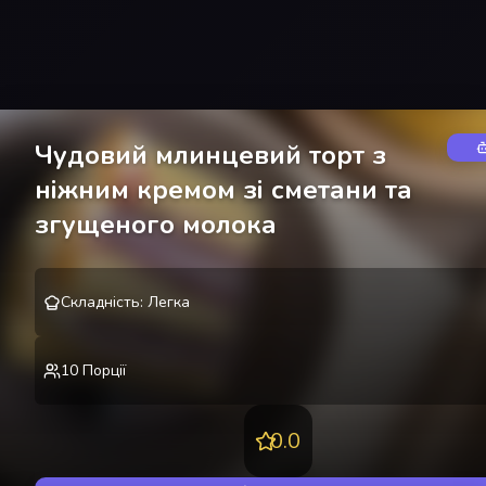
Чудовий млинцевий торт з
ніжним кремом зі сметани та
згущеного молока
Эмилия
Э
Складність
:
Легка
@
emilyozerova
10
Порції
0.0