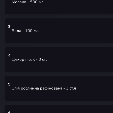
Молоко
- 500
мл.
3
.
Вода
- 100
мл.
4
.
Цукор пісок
- 3
ст.л
5
.
Олія рослинна рафінована
- 3
ст.л