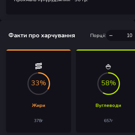
Факти про харчування
Порції
:
🥓
🍚
33%
58%
Жири
Вуглеводи
378
г
657
г