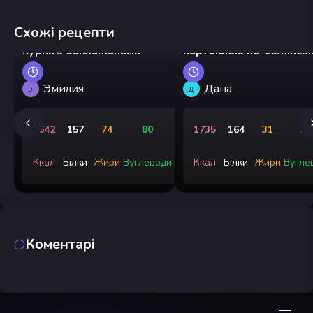
Схожі рецепти
Китайський стір-фрай з
Курячий гуляш із
курки з баклажанами
картоплею по-селянсь
Эмилия
Дана
Э
Д
1642
157
74
80
1735
164
31
19
Ккал
Білки
Жири
Вуглеводи
Ккал
Білки
Жири
Вугле
Коментарі