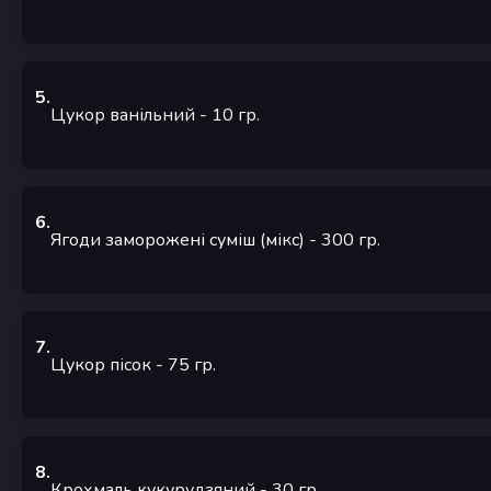
5
.
Цукор ванільний
- 10
гр.
6
.
Ягоди заморожені суміш (мікс)
- 300
гр.
7
.
Цукор пісок
- 75
гр.
8
.
Крохмаль кукурудзяний
- 30
гр.