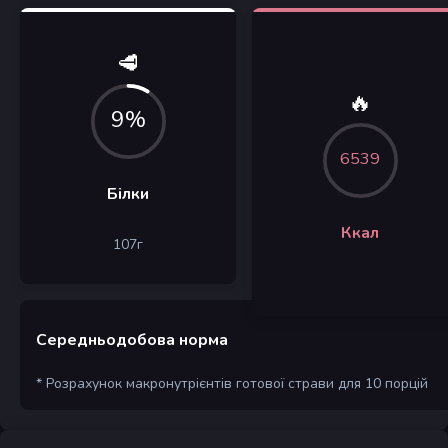
🥩
🔥
9%
6539
Білки
Ккал
107
г
Середньодобова норма
* Розрахунок макронутрієнтів готової страви для 10 порцій