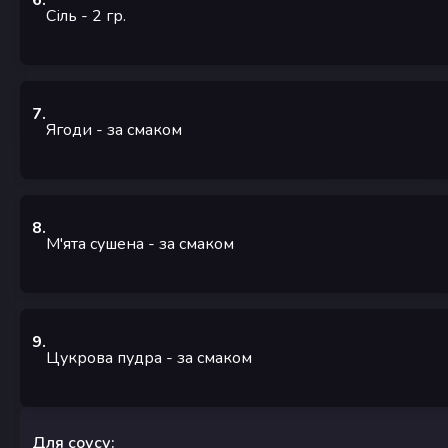
6
.
Сіль
- 2
гр.
7
.
Ягоди
-
за смаком
8
.
М'ята сушена
-
за смаком
9
.
Цукрова пудра
-
за смаком
Для соусу: