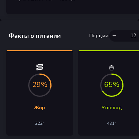
Факты о питании
Порции
:
🥓
🍚
29%
65%
Жир
Углевод
222
г
491
г