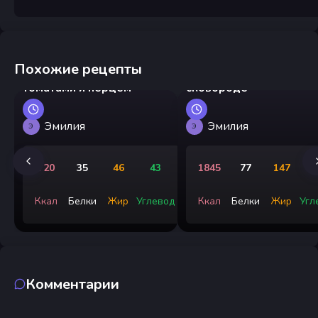
Похожие рецепты
Грузинские яйца с
Треска жареная на
томатами и перцем
сковороде
Эмилия
Эмилия
Э
Э
720
35
46
43
1845
77
147
Ккал
Белки
Жир
Углевод
Ккал
Белки
Жир
Угл
Комментарии