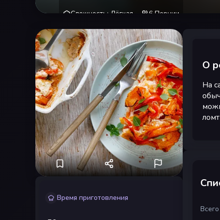
Сложность
:
Лёгкая
6
Порции
О р
На с
обыч
можн
ломт
Спи
Время приготовления
Всего