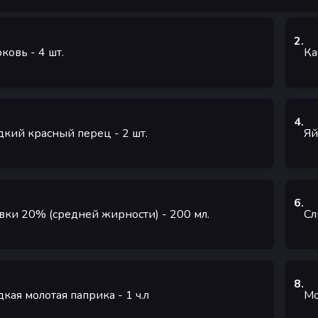
2
.
ковь
- 4
шт.
Ка
4
.
дкий красный перец
- 2
шт.
Яй
6
.
вки 20% (средней жирности)
- 200
мл.
Сл
8
.
дкая молотая паприка
- 1
ч.л
Мо