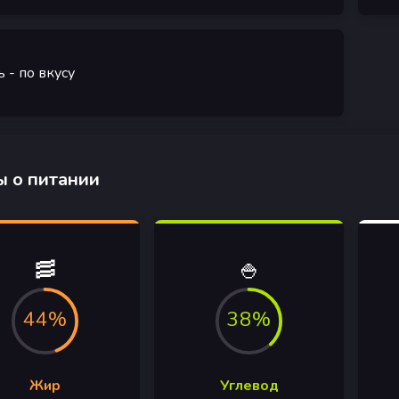
ь
- по вкусу
 о питании
🥓
🍚
44%
38%
Жир
Углевод