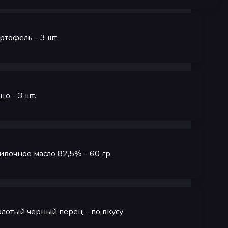
ртофель
- 3
шт.
цо
- 3
шт.
ивочное масло 82,5%
- 60
гр.
лотый черный перец
- по вкусу