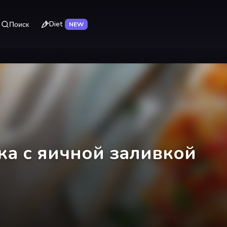
Diet
Поиск
NEW
а с яичной заливкой