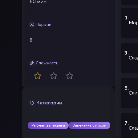
50 мин.
1
.
Мор
Порции
6
3
.
Сла
Сложность
5
.
Сли
Категории
7
.
Рыбная запеканка
Запеканка с мясом
Сла