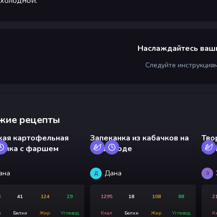
холодной.
Наслаждайтесь ваш
Следуйте инструкция
жие рецепты
кая картофельная
Запеканка из кабачков на
Тво
канка с фаршем
сковороде
мал
ана
Дана
Д
Э
3
41
124
29
1295
18
108
88
2
л
Белки
Жир
Углевод
Ккал
Белки
Жир
Углевод
К