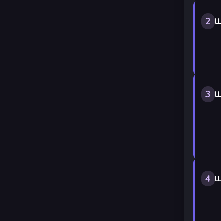
2
Ш
3
Ш
4
Ш