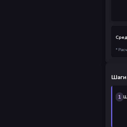
Сред
* Рас
Шаги
1
Ш