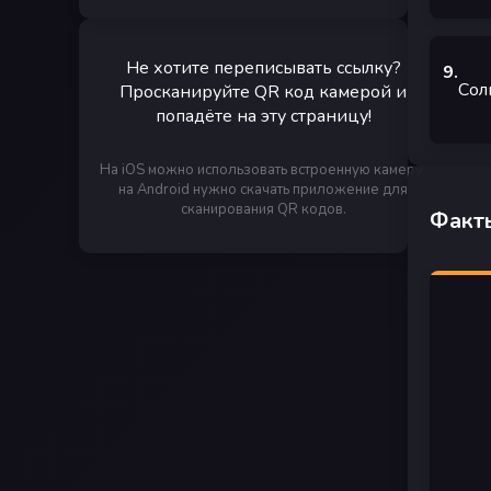
Не хотите переписывать ссылку?
9
.
Сол
Просканируйте QR код камерой и
попадёте на эту страницу!
На iOS можно использовать встроенную камеру,
на Android нужно скачать приложение для
сканирования QR кодов.
Факты