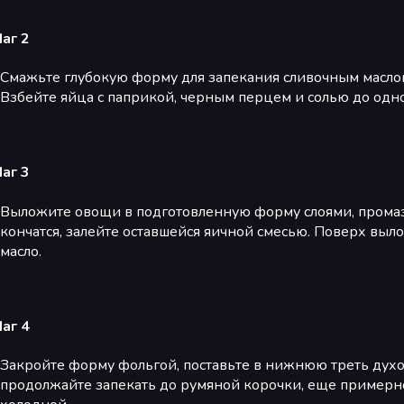
аг 2
Смажьте глубокую форму для запекания сливочным маслом 
Взбейте яйца с паприкой, черным перцем и солью до одно
аг 3
Выложите овощи в подготовленную форму слоями, промаз
кончатся, залейте оставшейся яичной смесью. Поверх выл
масло.
аг 4
Закройте форму фольгой, поставьте в нижнюю треть духов
продолжайте запекать до румяной корочки, еще примерно