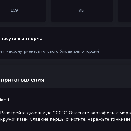
109
г
95
г
несуточная норма
чет макронутриентов готового блюда для 6 порций
 приготовления
аг 1
Разогрейте духовку до 200°С. Очистите картофель и мор
кружочками. Сладкие перцы очистите, нарежьте тонкими 