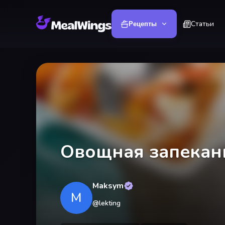
Статьи
Рецепты
Овощная запеканк
Maksym
M
@
lekting