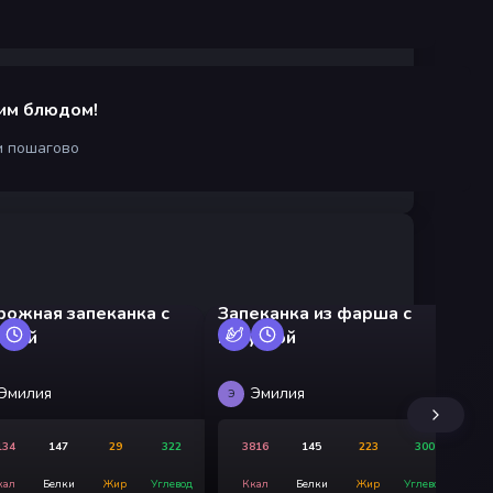
им блюдом!
м пошагово
рожная запеканка с
Запеканка из фарша с
иной
капустой
Шт
Эмилия
Эмилия
Э
Д
134
147
29
322
3816
145
223
300
кал
Белки
Жир
Углевод
Ккал
Белки
Жир
Углевод