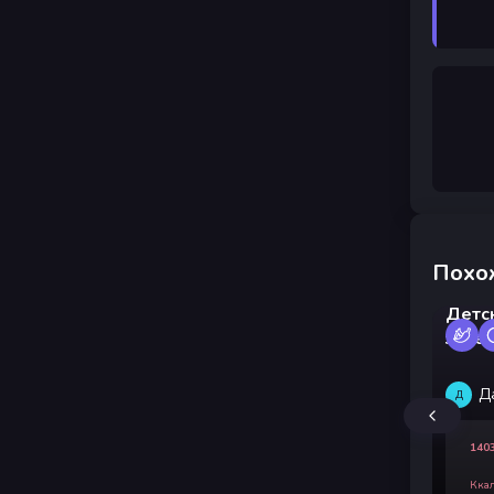
Похо
Детс
запе
Д
Д
140
Кка