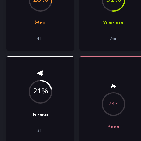
Жир
Углевод
41
г
76
г
🥩
🔥
21%
747
Белки
Ккал
31
г