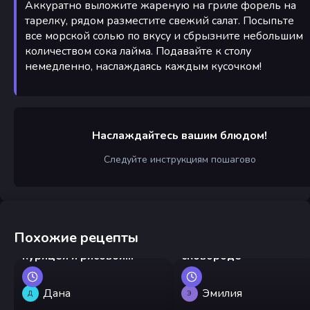
Аккуратно выложите жареную на гриле форель на
тарелку, рядом разместите свежий салат. Посыпьте
все морской солью по вкусу и сбрызните небольшим
количеством сока лайма. Подавайте к столу
немедленно, наслаждаясь каждым кусочком!
Наслаждайтесь вашим блюдом!
Следуйте инструкциям пошагово
Похожие рецепты
Китайский стир-фрай с
Треска жареная на
курицей и рисовой
сковороде
лапшой
Дана
Эмилия
Д
Э