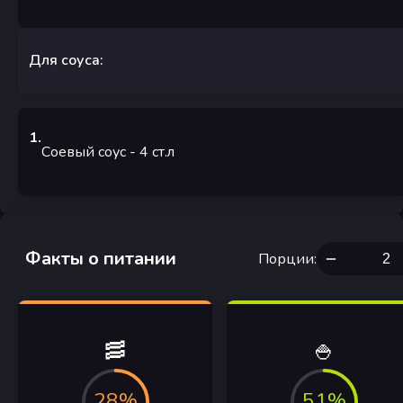
Для соуса:
1
.
Соевый соус
- 4
ст.л
Факты о питании
Порции
:
🥓
🍚
28%
51%