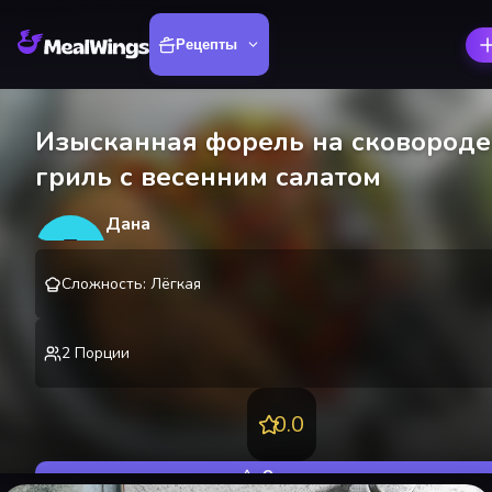
Рецепты
Изысканная форель на сковороде
гриль с весенним салатом
Дана
Д
@
danakire
Сложность
:
Лёгкая
2
Порции
0.0
Оценить