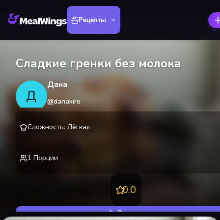
Рецепты
Сладкие гренки без молока
Дана
Д
@
danakire
Сложность
:
Лёгкая
1
Порции
0.0
Оценить