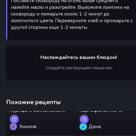
Поставьте сковороду на огонь выше среднего,
налейте масло и разогрейте. Выложите ломтики на
сковороду и пожарьте около 1-2 минут до
золотистого цвета. Переверните хлеб и прожарьте с
другой стороны еще 1-2 минуты.
Наслаждайтесь вашим блюдом!
Следуйте инструкциям пошагово
Похожие рецепты
Китайский стир-фрай из
Куриный гуляш с
курицы с баклажанами
картофелем по-
деревенски
Эмилия
Дана
Э
Д