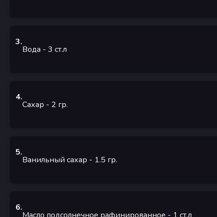
3
.
Вода
- 3
ст.л
4
.
Сахар
- 2
гр.
5
.
Ванильный сахар
- 1.5
гр.
6
.
Масло подсолнечное рафинированное
- 1
ст.л