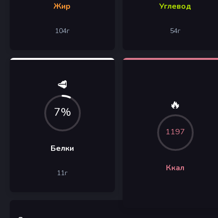
Жир
Углевод
104
г
54
г
🥩
🔥
7%
1197
Белки
Ккал
11
г