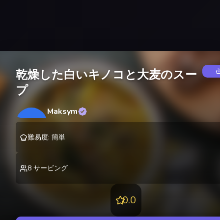
乾燥した白いキノコと大麦のスー
プ
Maksym
M
@
lekting
難易度
:
簡単
8
サービング
0.0