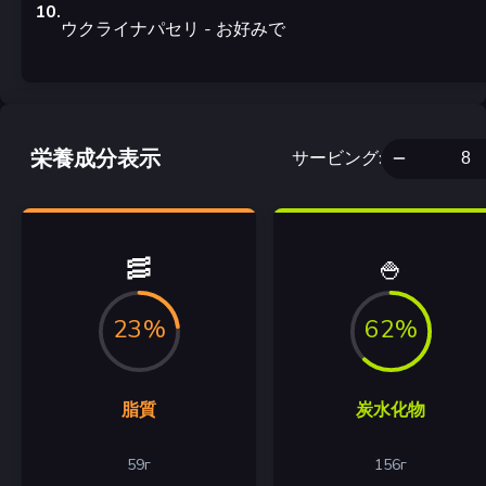
10
.
ウクライナパセリ
- お好みで
栄養成分表示
サービング
:
🥓
🍚
23%
62%
脂質
炭水化物
59
г
156
г