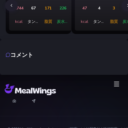
2744
67
171
226
47
4
3
kcal
タンパ
脂質
炭水化
kcal
タンパ
脂質
炭
ク質
物
ク質
コメント