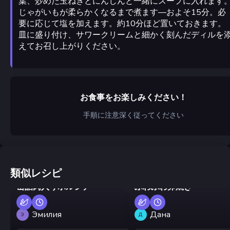
葉、炒めた玉ねぎとにんじんと一緒にスープに入れます
じゃがいもが柔らかくなるまで煮ます—およそ15分。必
要に応じて塩を加えます。約10分ほど置いておきます。
皿に盛り付け、サワークリームと細かく刻んだディルを
えてお召し上がりください。
お食事をお楽しみください！
手順に注意深く従ってください
類似レシピ
缶詰肉入りボルシチ
ふわふわ卵焼き
Эмилия
Дана
Э
Д