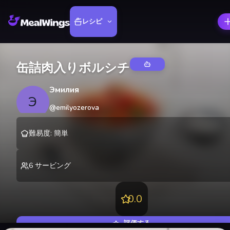
レシピ
缶詰肉入りボルシチ
Эмилия
Э
@
emilyozerova
難易度
:
簡単
6
サービング
0.0
評価する