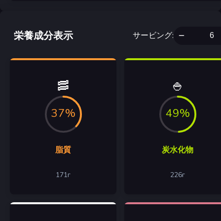
栄養成分表示
サービング
:
🥓
🍚
37%
49%
脂質
炭水化物
171
г
226
г