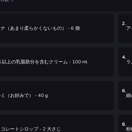
2
.
ナナ（あまり柔らかくないもの）
- 6
個
ア
4
.
0％以上の乳脂肪分を含むクリーム
- 100
ml
ラ
6
.
ルミ（お好みで）
- 40
g
細
8
.
ョコレートシロップ
- 2
大さじ
粉