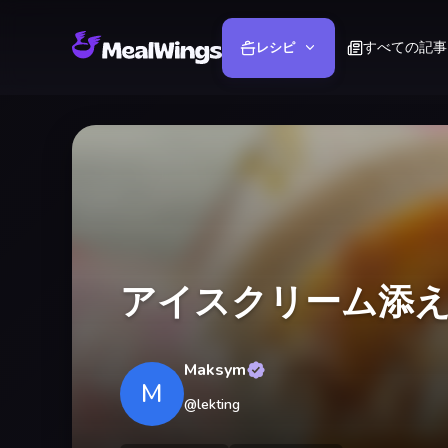
すべての記事
レシピ
アイスクリーム添
Maksym
M
@
lekting