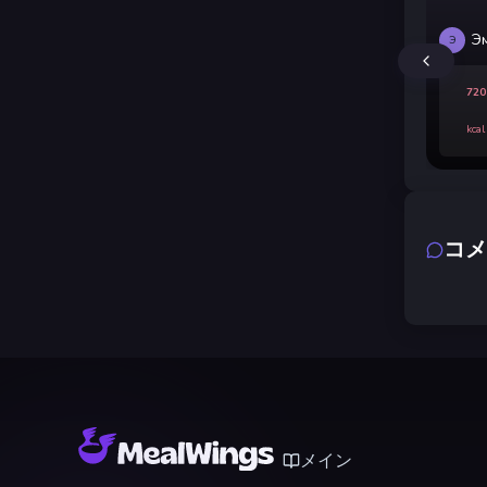
Э
Э
720
kcal
コメ
メイン