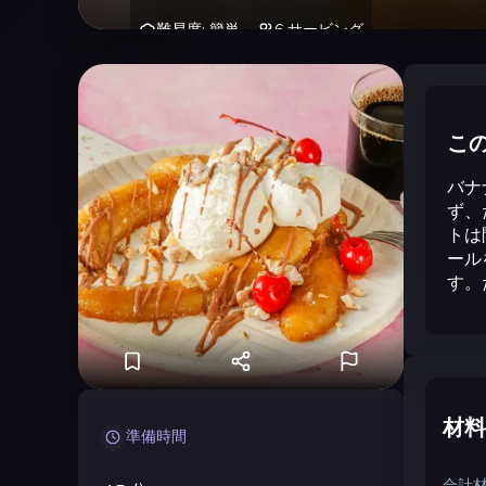
難易度
:
簡単
6
サービング
こ
バナ
ず、
トは
ール
す。
材料
準備時間
合計材