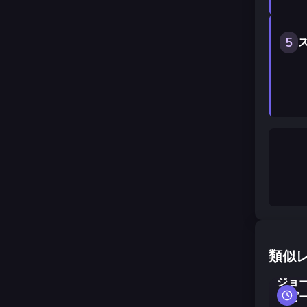
5
ス
類似
ジョ
とピ