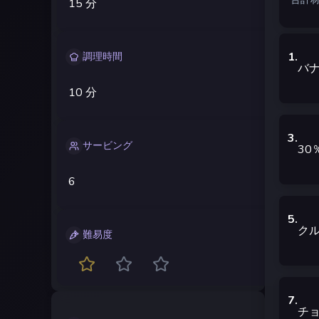
15 分
1
.
調理時間
バ
10 分
3
.
サービング
3
6
5
.
ク
難易度
7
.
チ