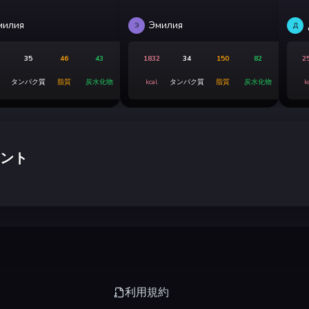
милия
Эмилия
Э
Д
35
46
43
1832
34
150
82
2
タンパク質
脂質
炭水化物
kcal
タンパク質
脂質
炭水化物
k
ント
利用規約