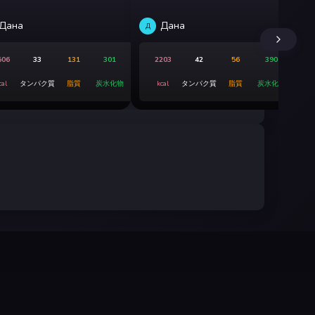
Дана
Дана
Д
Д
506
33
131
301
2203
42
56
390
cal
タンパク質
脂質
炭水化物
kcal
タンパク質
脂質
炭水化物