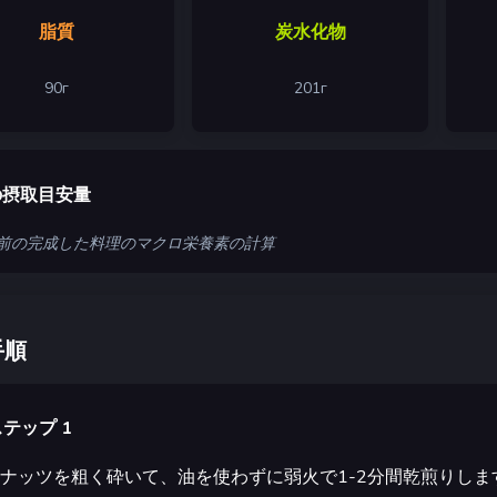
脂質
炭水化物
90
г
201
г
の摂取目安量
 人前の完成した料理のマクロ栄養素の計算
手順
テップ 1
ナッツを粗く砕いて、油を使わずに弱火で1-2分間乾煎りし