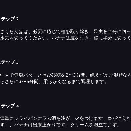
テップ 2
さくらんぼは、必要に応じて種を取り除き、果実を半分に切っ
水気を切ってください。バナナは皮をむき、縦に半分に切って
テップ 3
中火で無塩バターときび砂糖を2〜3分間、絶えずかき混ぜな
らさらに3〜5分間、柔らかくなるまで調理します。
テップ 4
慎重にフライパンにラム酒を注ぎ、火をつけます。炎が消えた
す）、バナナは出来上がりです。クリームを泡立てます。