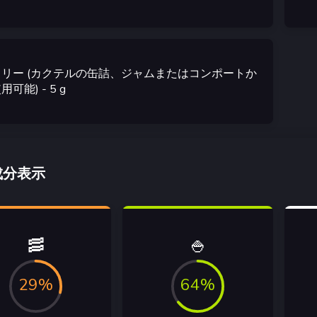
ェリー (カクテルの缶詰、ジャムまたはコンポートか
用可能)
- 5
g
成分表示
🥓
🍚
29%
64%