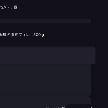
ねぎ
- 3
個
面鳥の胸肉フィレ
- 300
g