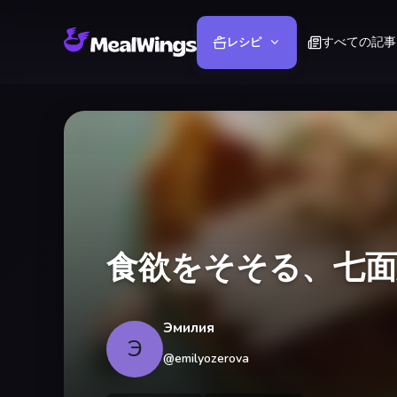
すべての記事
レシピ
食欲をそそる、七
Эмилия
Э
@
emilyozerova