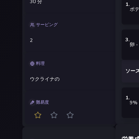
30 分
1
.
ポ
サービング
3
.
2
卵
-
料理
ソース
ウクライナの
1
.
9%
難易度