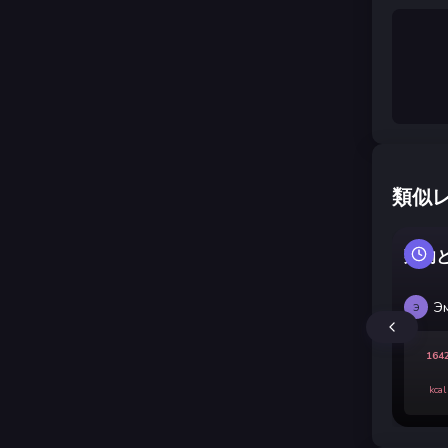
類似
鶏肉
Э
Э
164
kcal