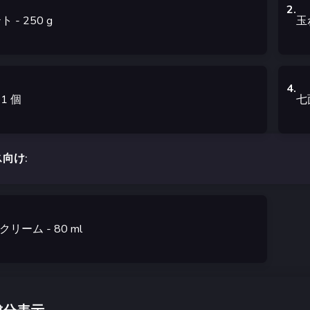
2
.
テト
- 250
g
玉
4
.
 1
個
七
向け:
 クリーム
- 80
ml