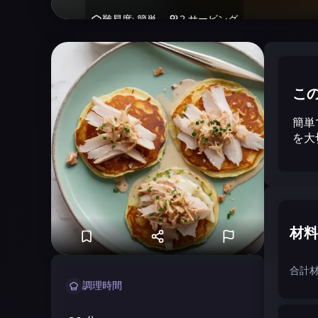
難易度
:
簡単
2
サービング
こ
簡単
を大
材料
合計材
調理時間