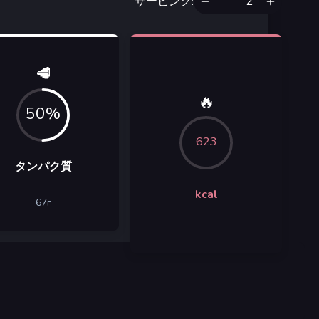
サービング
:
🥩
🔥
50%
623
タンパク質
kcal
67
г