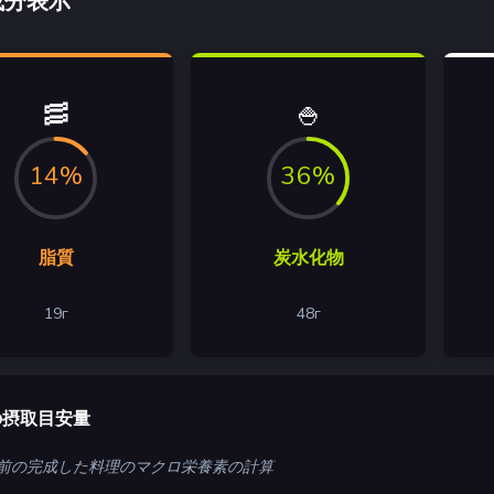
成分表示
🥓
🍚
14%
36%
脂質
炭水化物
19
г
48
г
の摂取目安量
 人前の完成した料理のマクロ栄養素の計算