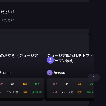
ください！
てください
のおやき（ジョージア
ジョージア風卵料理 トマト
ウ
とピーマン添え
キ
え
Эмилия
Эмилия
Э
Э
669
66
101
127
720
35
46
43
cal
タンパク質
脂質
炭水化物
kcal
タンパク質
脂質
炭水化物