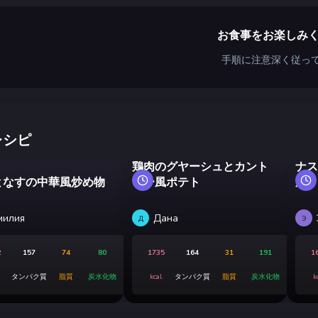
お食事をお楽しみ
手順に注意深く従っ
レシピ
鶏肉のグヤーシュとカント
ナス
となすの中華風炒め物
リー風ポテト
風）
милия
Дана
Д
Э
2
157
74
80
1735
164
31
191
1
タンパク質
脂質
炭水化物
kcal
タンパク質
脂質
炭水化物
k