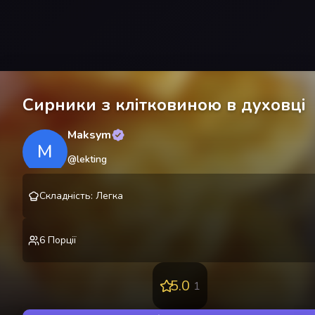
Сирники з клітковиною в духовці
Maksym
M
@
lekting
Складність
:
Легка
6
Порції
5.0
1