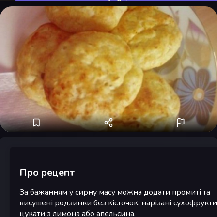
Оцінити
Про рецепт
За бажанням у сирну масу можна додати промиті та
висушені родзинки без кісточок, нарізані сухофрукти
цукати з лимона або апельсина.