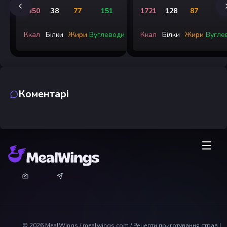
1450
38
77
151
1721
128
87
9
Ккал
Білки
Жири
Вуглеводи
Ккал
Білки
Жири
Вугле
Коментарі
©
2026
MealWings / mealwings.com /
Рецепти приготування страв |