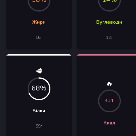
Жири
Вуглеводи
16
г
12
г
🥩
🔥
68%
431
Білки
Ккал
59
г