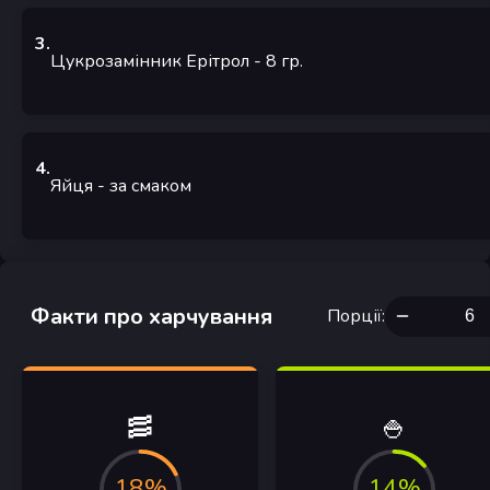
3
.
Цукрозамінник Ерітрол
- 8
гр.
4
.
Яйця
- за смаком
Факти про харчування
Порції
:
🥓
🍚
18%
14%