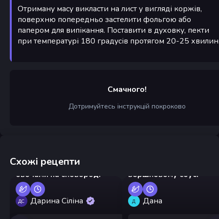
Отриману масу викласти на лист у вигляді коржів,
поверхню попередньо застелити фольгою або
папером для випікання. Поставити в духовку, пекти
при температурі 180 градусів протягом 20-25 хвилин
Смачного!
Дотримуйтесь інструкцій покроково
Схожі рецепти
Вермішель з куркою та
Креветки на пательні у
овочами на сковороді
вершковому соусі
Дарина Сіліна
Дана
ДС
Д