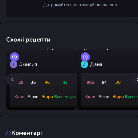
Дотримуйтесь інструкцій покроково
Схожі рецепти
Грузинські яйця з
Китайський стір-фрай з
томатами та перцем
куркою та рисовою
локшиною
Эмилия
Дана
Э
Д
720
35
46
43
985
84
30
9
Ккал
Білки
Жири
Вуглеводи
Ккал
Білки
Жири
Вугле
Коментарі