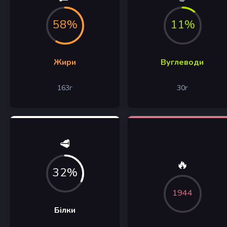
58%
11%
Жири
Вуглеводи
163
г
30
г
🥩
🔥
32%
1944
Білки