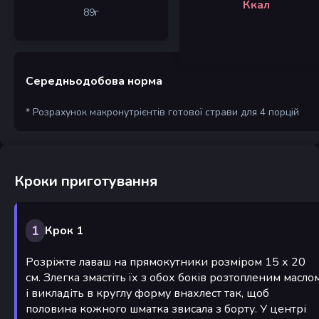
Ккал
89
г
Середньодобова норма
* Розрахунок макронутрієнтів готової страви для 4 порцій
Кроки приготування
1
Крок 1
Розріжте лаваш на прямокутники розміром 15 х 20
см. Злегка змастіть їх з обох боків розтопленим масло
і викладіть в круглу форму внахлест так, щоб
половина кожного шматка звисала з борту. У центрі