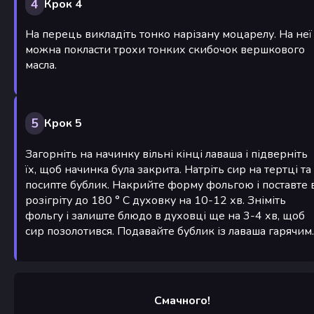
4
Крок 4
На перець викладіть тонко нарізану моцарелу. На неї
можна покласти трохи тонких скибочок вершкового
масла.
5
Крок 5
Загорніть на начинку вільні кінці лаваша і підверніть
їх, щоб начинка була закрита. Натріть сир на тертці та
посипте бублик. Накрийте форму фольгою і поставте 
розігріту до 180 ° С духовку на 10-12 хв. Зніміть
фольгу і залиште блюдо в духовці ще на 3-4 хв, щоб
сир позолотився. Подавайте бублик із лаваша гарячим.
Смачного!