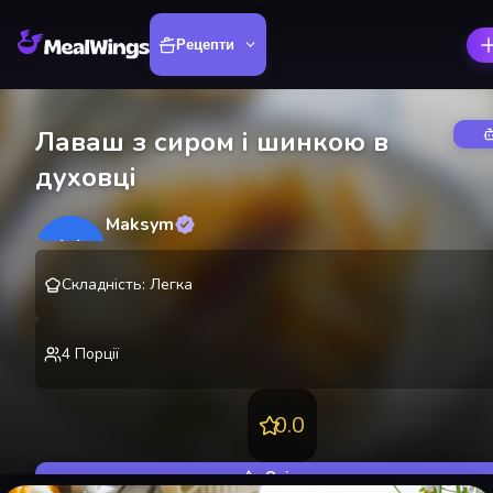
Рецепти
Лаваш з сиром і шинкою в
духовці
Maksym
M
@
lekting
Складність
:
Легка
4
Порції
0.0
Оцінити