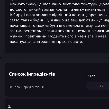
ніжного смаку і дивовижної листкової текстури. Дод
до цього тонкий аромат кориці та легку пікантність
імбиру, і ви отримаєте відмінний десерт, доречний як
свято, так і у будні. Ну, а якщо це ваш дебют як куліна
початківця, то можна бути впевненою в тому, що печ
за цим рецептом завжди виходить незмінно смачни
м'яким і повітряним. Подайте його з чаєм, але й кава
поєднується анітрохи не гірше, повірте.
Список інгредієнтів
Порції
:
Всього інгредієнтів: 10
1
.