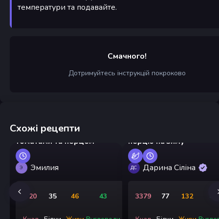
температури та подавайте.
Смачного!
Дотримуйтесь інструкцій покроково
Схожі рецепти
Грузинські яйця з
Лечо із болгарського
томатами та перцем
перцю на зиму
Эмилия
Дарина Сіліна
Э
ДС
720
35
46
43
3379
77
132
43