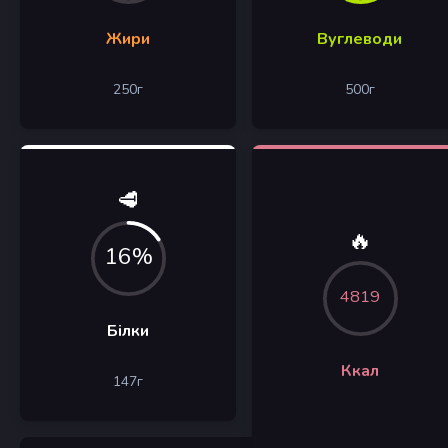
Жири
Вуглеводи
250
г
500
г
🥩
🔥
16%
4819
Білки
Ккал
147
г