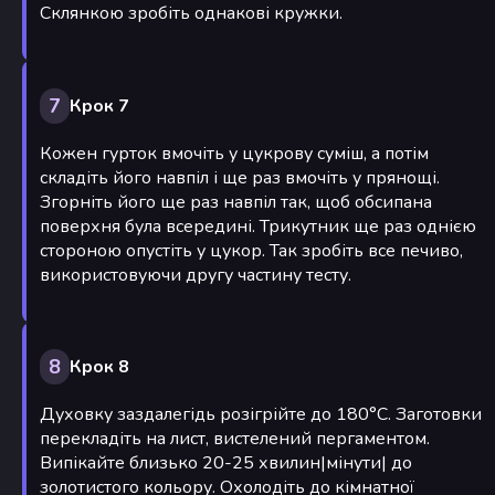
Склянкою зробіть однакові кружки.
7
Крок 7
Кожен гурток вмочіть у цукрову суміш, а потім
складіть його навпіл і ще раз вмочіть у прянощі.
Згорніть його ще раз навпіл так, щоб обсипана
поверхня була всередині. Трикутник ще раз однією
стороною опустіть у цукор. Так зробіть все печиво,
використовуючи другу частину тесту.
8
Крок 8
Духовку заздалегідь розігрійте до 180°С. Заготовки
перекладіть на лист, вистелений пергаментом.
Випікайте близько 20-25 хвилин|мінути| до
золотистого кольору. Охолодіть до кімнатної