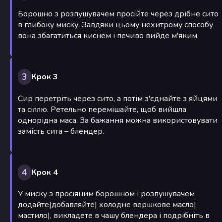
Борошно з розпушувачем просійте через дрібне сито
в глибоку миску. Завдяки цьому нехитрому способу
вона збагатиться киснем і печиво вийде м'яким.
3
Крок 3
Сир перетріть через сито, а потім з'єднайте з яйцями
та сіллю. Ретельно перемішайте, щоб вийшла
однорідна маса. За бажання можна використовувати
замість сита – блендер.
4
Крок 4
У миску з просіяним борошном і розпушувачем
додайте|добавляйте| холодне вершкове масло|
мастило|, викладете в чашу блендера і подрібніть в