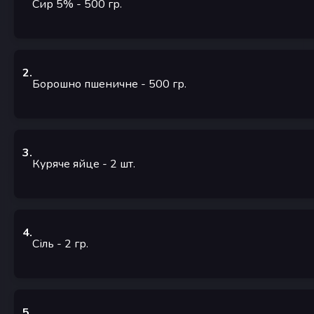
Сир 5%
- 500
гр.
2
.
Борошно пшеничне
- 500
гр.
3
.
Куряче яйце
- 2
шт.
4
.
Сіль
- 2
гр.
5
.