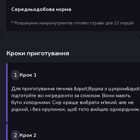
Середньодобова норма
* Розрахунок макронутрієнтів готової страви для 12 порцій
Кроки приготування
1
Крок 1
Для приготування печива &quot;Вушка з цукром&quot
підготуйте всі інгредієнти за списком. Вони мають
бути холодними. Сир краще вибрати м'який, але не
рідкий, і без крупинок, щоб тісто вийшло однорідним.
2
Крок 2