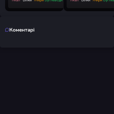
Ккал
Білки
Жири
Вуглеводи
Ккал
Білки
Жири
Вугле
Коментарі