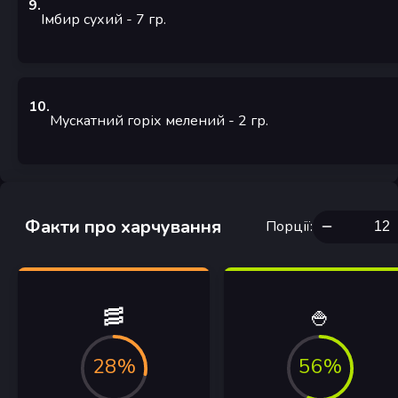
9
.
Імбир сухий
- 7
гр.
10
.
Мускатний горіх мелений
- 2
гр.
Факти про харчування
Порції
:
🥓
🍚
28%
56%