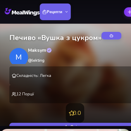
Рецепти
Печиво «Вушка з цукром»
Maksym
M
@
lekting
Складність
:
Легка
12
Порції
0.0
Оцінити