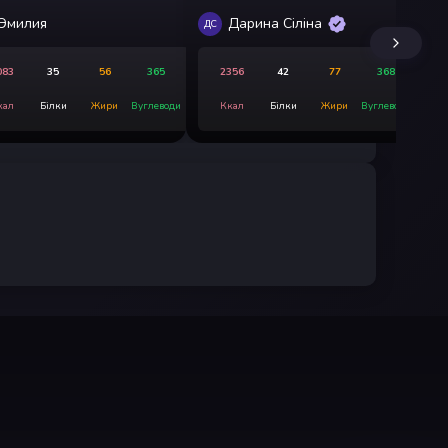
Эмилия
Дарина Сіліна
ДС
Э
083
35
56
365
2356
42
77
368
кал
Білки
Жири
Вуглеводи
Ккал
Білки
Жири
Вуглеводи