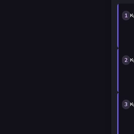
1
К
2
К
3
К