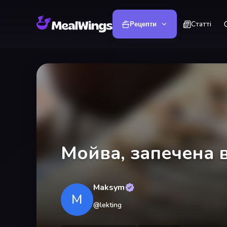
Статті
Рецепти
Мойва, запечена в
Maksym
M
@
lekting