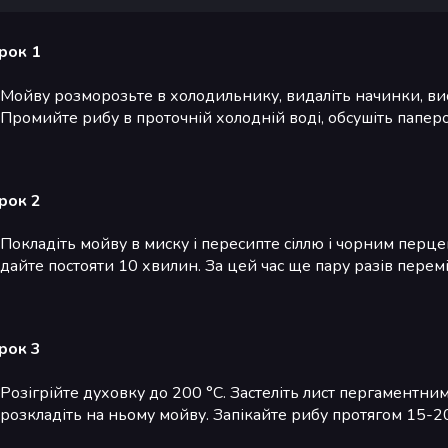
рок 1
Мойву розморозьте в холодильнику, видаліть начинки, ви
Промийте рибу в проточній холодній воді, обсушіть папе
рок 2
Покладіть мойву в миску і пересипте сіллю і чорним перцем
дайте постояти 10 хвилин. За цей час ще пару разів перем
рок 3
Розігрійте духовку до 200 °С. Застеліть лист пергаментн
розкладіть на ньому мойву. Запікайте рибу протягом 15-2