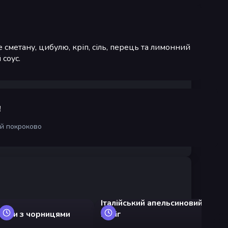
 сметану, цибулю, кріп, сіль, перець та лимонний
 соус.
!
ій покроково
Італійський апельсиновий
Ли
іжки з чорницями
пиріг
ц