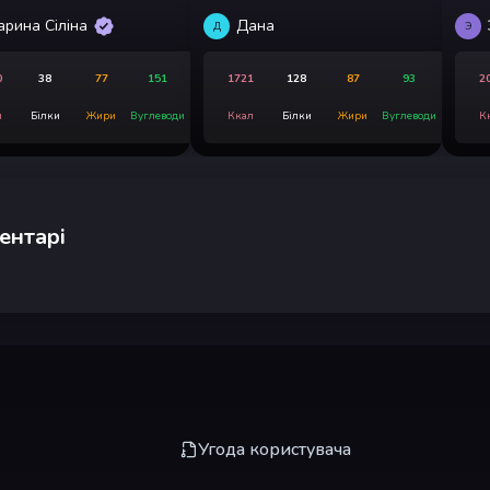
арина Сіліна
Дана
Д
Э
0
38
77
151
1721
128
87
93
2
л
Білки
Жири
Вуглеводи
Ккал
Білки
Жири
Вуглеводи
К
ентарі
Угода користувача