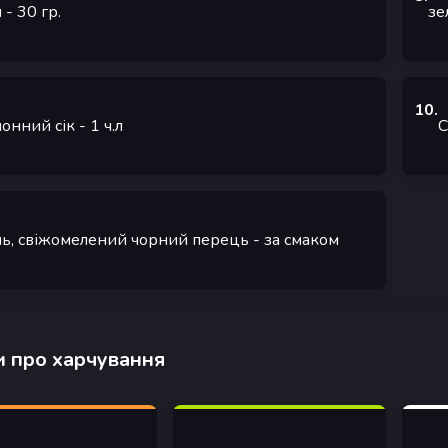
п
- 30
гр.
зе
10
.
онний сік
- 1
ч.л
С
ль, свіжомелений чорний перець
- за смаком
 про харчування