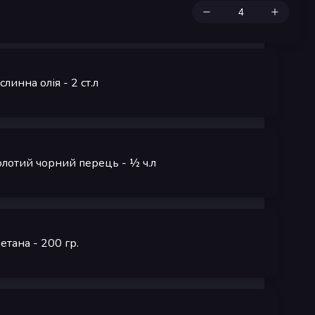
слинна олія
- 2
ст.л
лотий чорний перець
- ½
ч.л
етана
- 200
гр.