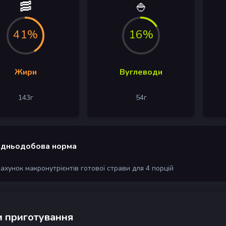
🥓
🍚
41%
16%
Жири
Вуглеводи
143
г
54
г
дньодобова норма
рахунок макронутрієнтів готової страви для 4 порцій
 приготування