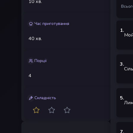
10 хв.
Всього
Час приготування
1
.
Мой
40 хв.
Порції
3
.
Сіл
4
5
.
Складність
Лим
7
.