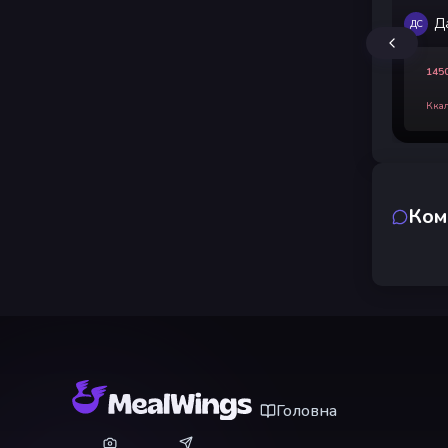
Д
ДС
145
Кка
Ком
Головна