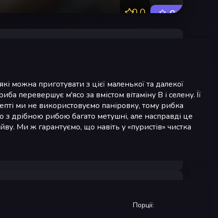
0.0
Оцінити
 які можна приготувати з цієї маленької та далекої
ба перевершує м'ясо за вмістом вітаміну В і селену. Її
епті ми не використовуємо паніровку, тому рибка
о з дрібною рибою багато метушні, але насправді це
ойву. Ми ж гарантуємо, що навіть у «пуристів» чистка
Порції
: