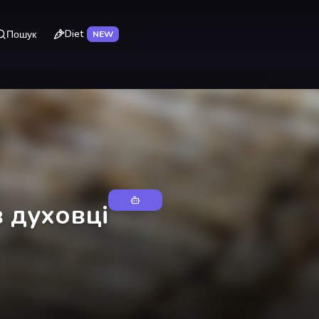
Diet
Пошук
NEW
 духовці