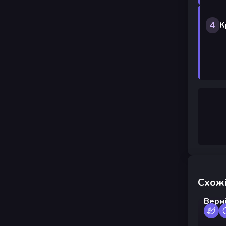
4
К
Схожі
Верм
овоча