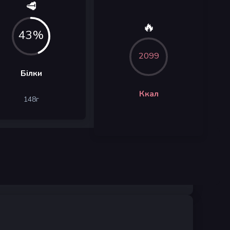
🥩
🔥
43%
2099
Білки
Ккал
148
г