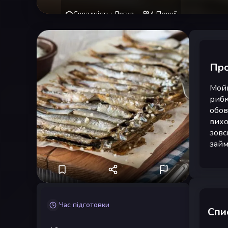
Складність
:
Легка
4
Порції
Про
Мойв
рибк
обов
вихо
зовс
займ
Час підготовки
Спис