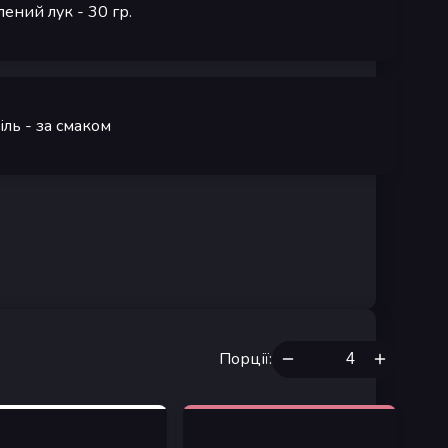
лений лук
- 30
гр.
іль
- за смаком
Порції
: