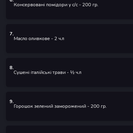
6
.
Консервовані помідори у с/с
- 200
гр.
7
.
Масло оливкове
- 2
ч.л
8
.
Сушені італійські трави
- ½
ч.л
9
.
Горошок зелений заморожений
- 200
гр.