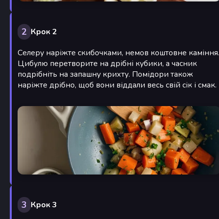
2
Крок 2
Селеру наріжте скибочками, немов коштовне каміння
Цибулю перетворите на дрібні кубики, а часник
подрібніть на запашну крихту. Помідори також
наріжте дрібно, щоб вони віддали весь свій сік і смак.
3
Крок 3