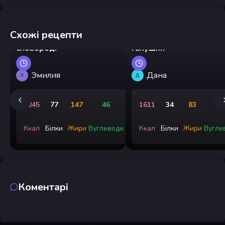
Схожі рецепти
Тріска смажена на
сковороді
Галушки
Эмилия
Дана
Э
Д
1845
77
147
46
1611
34
83
19
Ккал
Білки
Жири
Вуглеводи
Ккал
Білки
Жири
Вугле
Коментарі