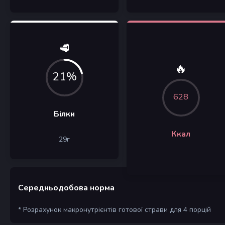
🥩
🔥
21%
628
Білки
Ккал
29
г
Середньодобова норма
* Розрахунок макронутрієнтів готової страви для 4 порцій