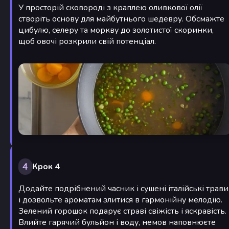
У просторій сковороді з краплею оливкової олії
створіть основу для майбутнього шедевру. Обсмажте
цибулю, селеру та моркву до золотистої скоринки,
щоб овочі розкрили свій потенціал.
4
Крок 4
Додайте подрібнений часник і сушені італійські трави
і дозвольте ароматам злитися в гармонійну мелодію.
Зелений горошок подарує страві свіжість і яскравість.
Влийте гарячий бульйон і воду, немов наповнюєте