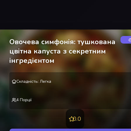
Овочева симфонія: тушкована
цвітна капуста з секретним
інгредієнтом
Дана
Д
Складність
:
Легка
@
danakire
4
Порції
0.0