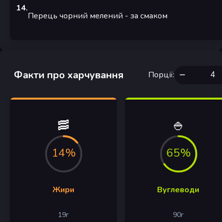
14
.
Перець чорний мелений
-
за смаком
Факти про харчування
Порції
:
🥓
🍚
14%
65%
Жири
Вуглеводи
19
г
90
г