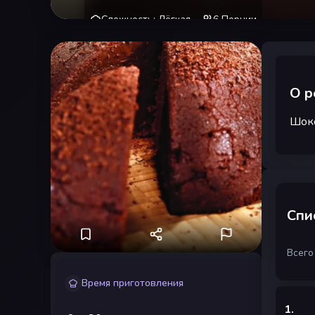
Сложность
:
Лёгкая
6
Порции
О р
Шоко
Спи
Всего
Время приготовления
1
.