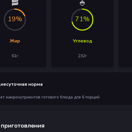
🥓
🍚
19%
71%
Жир
Углевод
61
г
232
г
несуточная норма
чет макронутриентов готового блюда для 6 порций
 приготовления