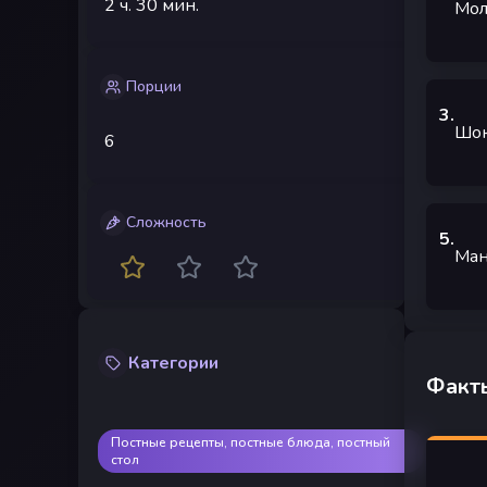
2 ч.
30 мин.
Мол
Порции
3
.
Шок
6
Сложность
5
.
Ман
Категории
Факты
Постные рецепты, постные блюда, постный
стол