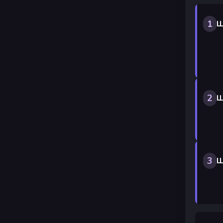
1
Ш
2
Ш
3
Ш