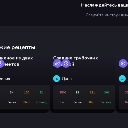
Наслаждайтесь ваш
Следуйте инструкция
жие рецепты
женое из двух
Сладкие трубочки с
едиентов
начинкой
Кек
милия
Дана
Д
Д
2
34
150
82
2506
33
131
301
2
л
Белки
Жир
Углевод
Ккал
Белки
Жир
Углевод
К