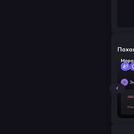
Похо
Моро
ингр
Э
Э
183
Кка