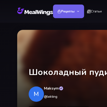
Статьи
Рецепты
Шоколадный пуди
Maksym
M
@
lekting