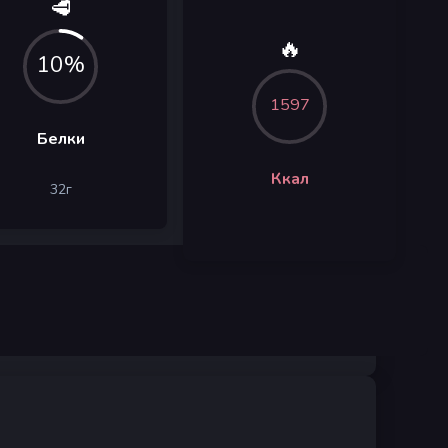
🥩
🔥
10%
1597
Белки
Ккал
32
г