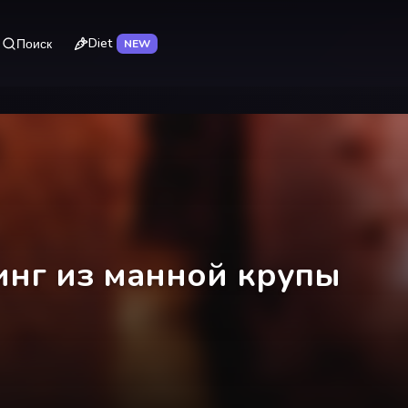
Diet
Поиск
NEW
нг из манной крупы