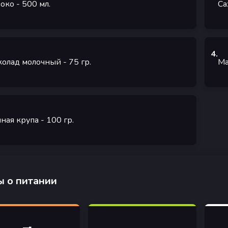
око
- 500
мл.
Са
4
.
олад молочный
- 75
гр.
Ма
ная крупа
- 100
гр.
 о питании