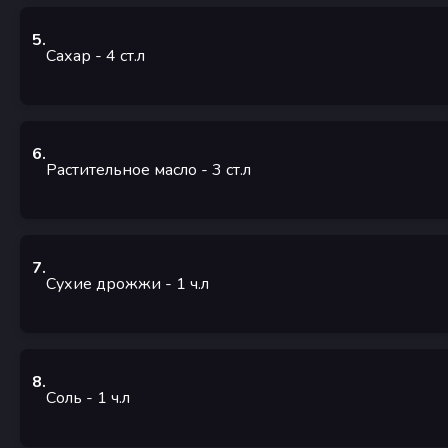
5
.
Сахар
- 4
ст.л
6
.
Растительное масло
- 3
ст.л
7
.
Сухие дрожжи
- 1
ч.л
8
.
Соль
- 1
ч.л