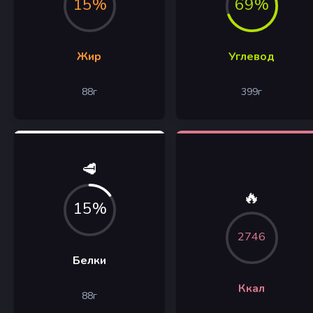
15%
69%
Жир
Углевод
88
г
399
г
🥩
🔥
15%
2746
Белки
Ккал
88
г