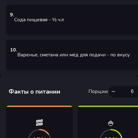
9
.
Сода пищевая
- ½
ч.л
10
.
Варенье, сметана или мёд для подачи
- по вкусу
Факты о питании
Порции
:
🥓
🍚