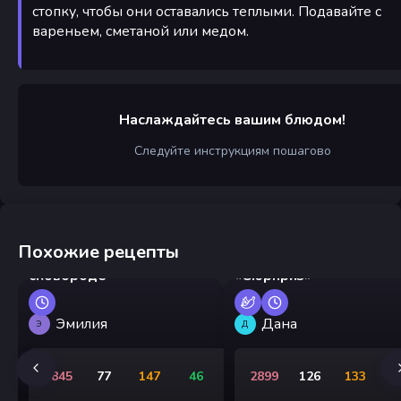
стопку, чтобы они оставались теплыми. Подавайте с
вареньем, сметаной или медом.
Наслаждайтесь вашим блюдом!
Следуйте инструкциям пошагово
Похожие рецепты
Треска жареная на
Мешочки из блинчиков
сковороде
«Сюрприз»
Эмилия
Дана
Э
Д
1845
77
147
46
2899
126
133
3