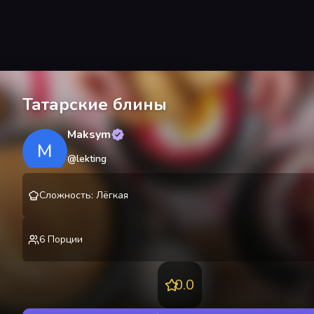
Татарские блины
Maksym
M
@
lekting
Сложность
:
Лёгкая
6
Порции
0.0