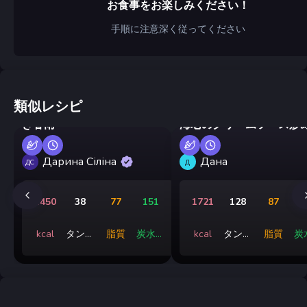
お食事をお楽しみください！
手順に注意深く従ってください
類似レシピ
鶏肉と野菜のフライパン焼
き春雨
海老のクリームソース炒
Дарина Сіліна
Дана
ДС
Д
1450
38
77
151
1721
128
87
kcal
タンパ
脂質
炭水化
kcal
タンパ
脂質
炭
ク質
物
ク質