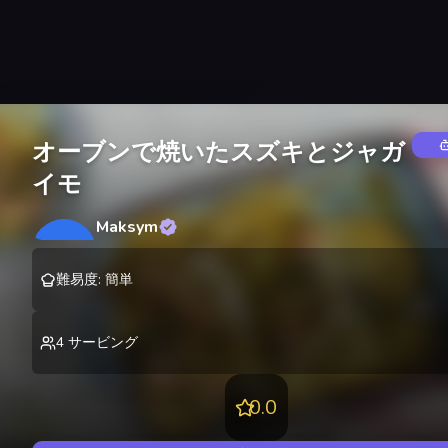
オーブンで焼いたスズキとジャガ
イモ
Maksym
M
@
lekting
難易度
:
簡単
4
サービング
0.0