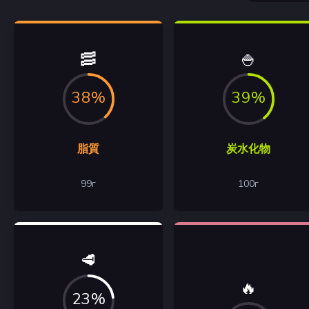
🥓
🍚
38%
39%
脂質
炭水化物
99
г
100
г
🥩
🔥
23%