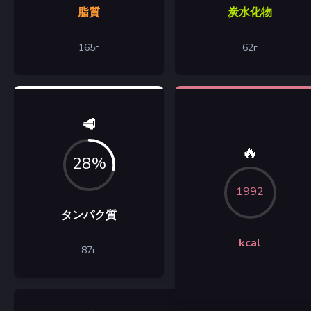
脂質
炭水化物
165
г
62
г
🥩
🔥
28%
1992
タンパク質
kcal
87
г