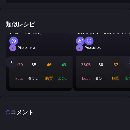
類似レシピ
ジョージア風卵料理 トマト
とピーマン添え
ミルク入り「3カップ」
Эмилия
Эмилия
Э
Э
720
35
46
43
3305
50
57
5
kcal
タンパ
脂質
炭水化
kcal
タンパ
脂質
炭
ク質
物
ク質
コメント