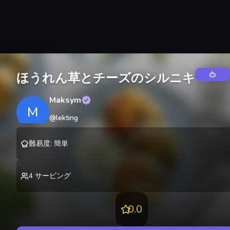
ほうれん草とチーズのシルニキ
Maksym
M
@
lekting
難易度
:
簡単
4
サービング
0.0