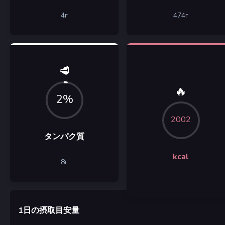
4
г
474
г
🥩
🔥
2%
2002
タンパク質
kcal
8
г
1日の摂取目安量