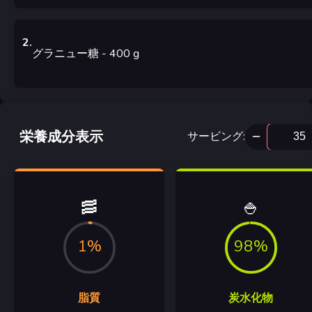
2
.
グラニュー糖
- 400
g
栄養成分表示
サービング
:
🥓
🍚
1%
98%
脂質
炭水化物