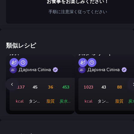
お食事をお楽しみください！
手順に注意深く従ってください
類似レシピ
冬用、酢漬けトマトのピク
カリフラワーとハードチ
ルス
ズのパンケーキ
Дарина Сіліна
Дарина Сіліна
ДС
ДС
2137
45
36
453
1023
43
88
kcal
タンパ
脂質
炭水化
kcal
タンパ
脂質
炭
ク質
物
ク質