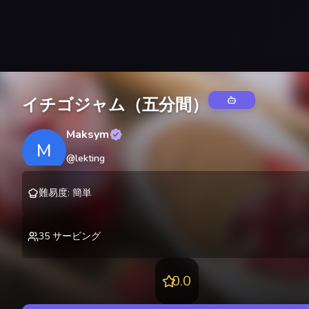
イチゴジャム（五分間）
Maksym
M
@
lekting
難易度
:
簡単
35
サービング
0.0