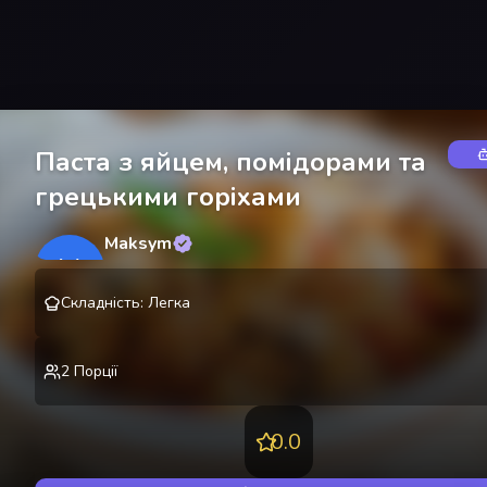
Паста з яйцем, помідорами та
грецькими горіхами
Maksym
M
@
lekting
Складність
:
Легка
2
Порції
0.0