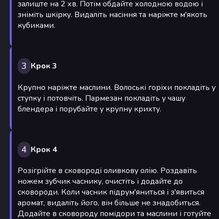
залиште на 2 хв. Потім обдайте холодною водою і
зніміть шкірку. Видаліть насіння та наріжте м'якоть
кубиками.
3
Крок 3
Крупно наріжте маслини. Волоські горіхи покладіть у
ступку і потовчіть. Пармезан покладіть у чашу
блендера і порубайте у крупну крихту.
4
Крок 4
Розігрійте в сковороді оливкову олію. Роздавіть
ножем зубчик часнику, очистіть і додайте до
сковороди. Коли часник підрум'яниться і з'явиться
аромат, видаліть його, він більше не знадобиться.
Додайте в сковороду помідори та маслини і готуйте