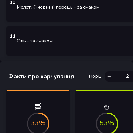
10
.
Молотий чорний перець
- за смаком
11
.
Сіль
- за смаком
Факти про харчування
Порції
:
🥓
🍚
33%
53%