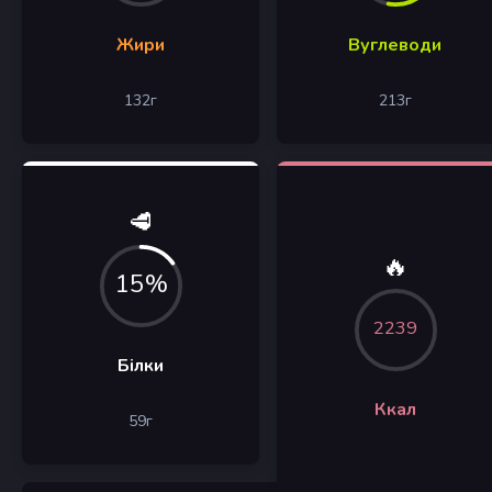
Жири
Вуглеводи
132
г
213
г
🥩
🔥
15%
2239
Білки
Ккал
59
г