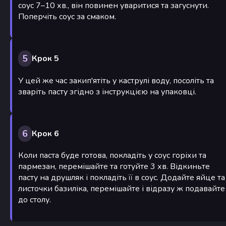
соус 7–10 хв., він повинен уваритися та загуснути.
Поперчіть соус за смаком.
5
Крок 5
У цей же час закип'ятіть у каструлі воду, посоліть та
зваріть пасту згідно з інструкцією на упаковці.
6
Крок 6
Коли паста буде готова, покладіть у соус горіхи та
пармезан, перемішайте та готуйте 3 хв. Відкиньте
пасту на друшляк і покладіть її в соус. Додайте яйце та
листочки базиліка, перемішайте і відразу ж подавайте
до столу.