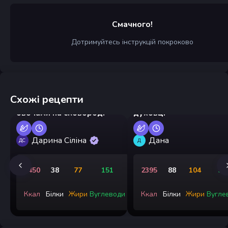
Смачного!
Дотримуйтесь інструкцій покроково
Схожі рецепти
Вермішель з куркою та
Запечені макарони в
овочами на сковороді
духовці
Дарина Сіліна
Дана
ДС
Д
1450
38
77
151
2395
88
104
30
Ккал
Білки
Жири
Вуглеводи
Ккал
Білки
Жири
Вугле