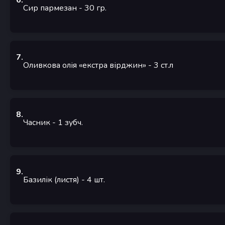
6
.
Сир пармезан
- 30
гр.
7
.
Оливкова олія «екстра вірджин»
- 3
ст.л
8
.
Часник
- 1
зубч.
9
.
Базилік (листя)
- 4
шт.