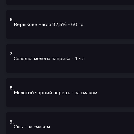
6
.
Вершкове масло 82,5%
- 60
гр.
7
.
Солодка мелена паприка
- 1
ч.л
8
.
Молотий чорний перець
- за смаком
9
.
Сіль
- за смаком