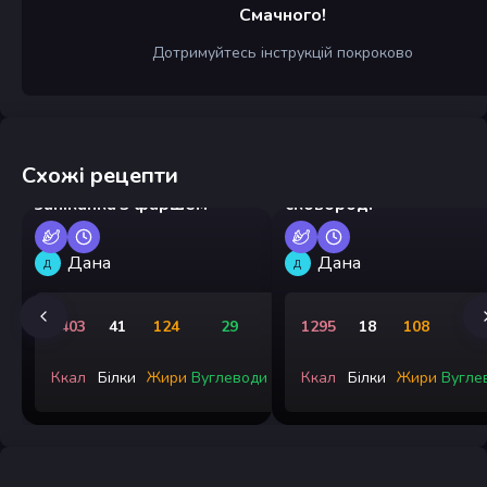
Смачного!
Дотримуйтесь інструкцій покроково
Схожі рецепти
Дитяча картопляна
Запіканка з кабачків на
запіканка з фаршем
сковороді
Дана
Дана
Д
Д
1403
41
124
29
1295
18
108
8
Ккал
Білки
Жири
Вуглеводи
Ккал
Білки
Жири
Вугле