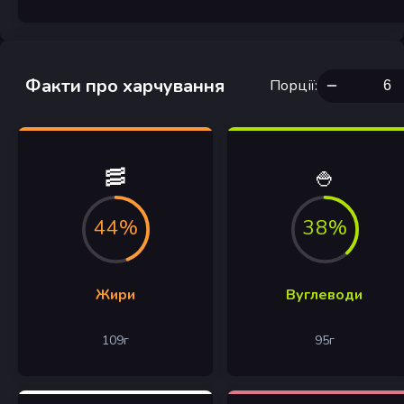
Факти про харчування
Порції
:
🥓
🍚
44%
38%
Жири
Вуглеводи
109
г
95
г