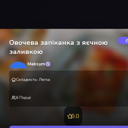
Овочева запіканка з яєчною
заливкою
Maksym
M
@
lekting
Складність
:
Легка
6
Порції
0.0