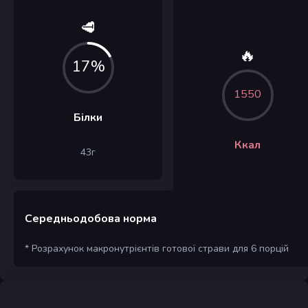
🥩
🔥
17%
1550
Білки
Ккал
43
г
Середньодобова норма
* Розрахунок макронутрієнтів готової страви для 6 порцій