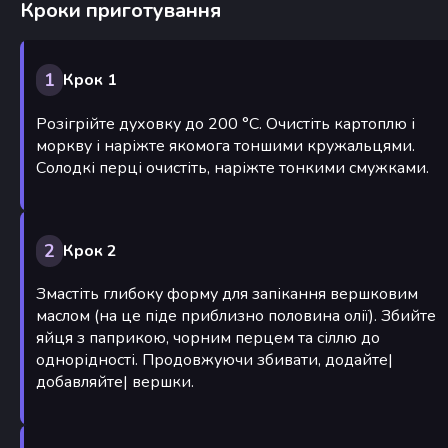
Кроки приготування
1
Крок 1
Розігрійте духовку до 200 °С. Очистіть картоплю і
моркву і наріжте якомога тоншими кружальцями.
Солодкі перці очистіть, наріжте тонкими смужками.
2
Крок 2
Змастіть глибоку форму для запікання вершковим
маслом (на це піде приблизно половина олії). Збийте
яйця з паприкою, чорним перцем та сіллю до
однорідності. Продовжуючи збивати, додайте|
добавляйте| вершки.