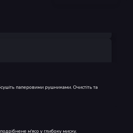
бсушіть паперовими рушниками. Очистіть та
подрібнене м'ясо у глибоку миску.