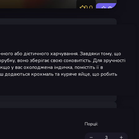
0.0
Оцінити
нного або дієтичного харчування. Завдяки тому, що
орубку, воно зберігає свою соковитість. Для зручності
о у вас охолоджена індичка, помістіть її в
рш додаються крохмаль та куряче яйце, що робить
Порції
: