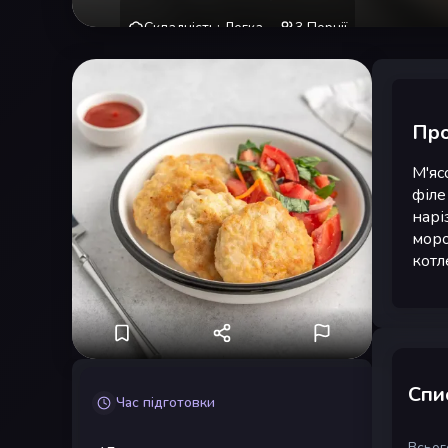
Складність
:
Легка
3
Порції
Про
М'яс
філе
нарі
моро
котл
Спис
Час підготовки
Всього