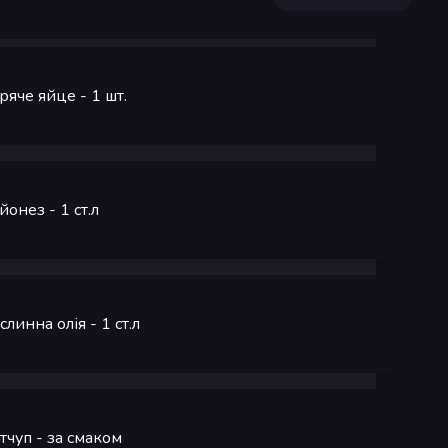
ряче яйце
- 1
шт.
йонез
- 1
ст.л
слинна олія
- 1
ст.л
тчуп
-
за смаком