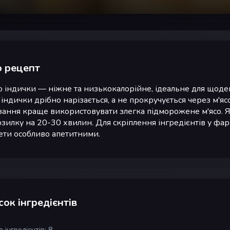
 рецепт
о індички — ніжне та низькокалорійне, ідеальне для щоде
 індички дрібно нарізається, а не прокручується через м'яс
зання краще використовувати злегка підморожене м'ясо. Якщ
зилку на 20-30 хвилин. Для скріплення інгредієнтів у фа
ети особливо апетитними.
ок інгредієнтів
 інгредієнтів: 8