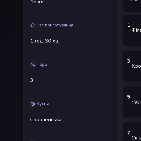
45 хв.
1
.
Час приготування
Філ
1 год.
30 хв.
3
.
Порції
Кро
3
5
.
Час
Кухня
Європейська
7
.
Сіл