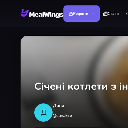
Статті
Рецепти
Січені котлети з 
Дана
Д
@
danakire