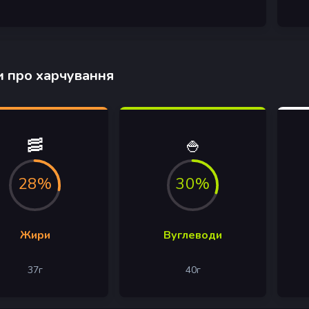
 про харчування
🥓
🍚
28%
30%
Жири
Вуглеводи
37
г
40
г