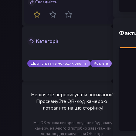
Складність
Факти
Категорії
Другі страви з молодих овочів
Котлети
Не хочете переписувати посилання?
Проскануйте QR-код камерою і
потрапите на цю сторінку!
На iOS можна використовувати вбудовану
камеру, на Android потрібно завантажити
додаток для сканування QR-кодів.