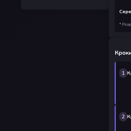
Сере
* Роз
Кроки
1
К
2
К