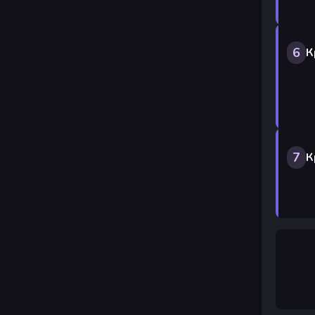
6
К
7
К