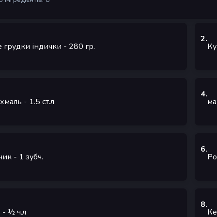
2
.
е грудки індички
- 280
гр.
Ку
4
.
хмаль
- 1.5
ст.л
ма
6
.
ник
- 1
зубч.
Ро
8
.
ь
- ½
ч.л
Ке