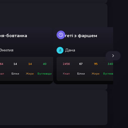
ня-бовтанка
Спагеті з фаршем
Ку
Эмилия
Дана
Д
Д
64
14
14
40
2456
67
95
340
кал
Білки
Жири
Вуглеводи
Ккал
Білки
Жири
Вуглеводи