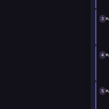
3
К
4
К
5
К