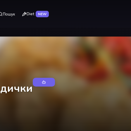
Diet
Пошук
NEW
індички