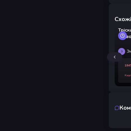
Схожі
Тріск
сков
Э
Э
184
Кка
Ком