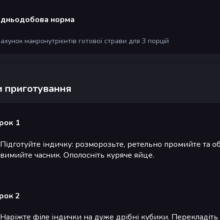
дньодобова норма
рахунок макронутрієнтів готової страви для 3 порцій
 приготування
рок 1
Підготуйте індичку: розморозьте, ретельно промийте та о
вимийте часник. Ополосніть куряче яйце.
рок 2
Наріжте філе індички на дуже дрібні кубики. Перекладіть 