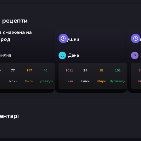
 рецепти
а смажена на
ороді
Галушки
Яєч
милия
Дана
Д
Э
5
77
147
46
1611
34
83
191
3
л
Білки
Жири
Вуглеводи
Ккал
Білки
Жири
Вуглеводи
К
ентарі