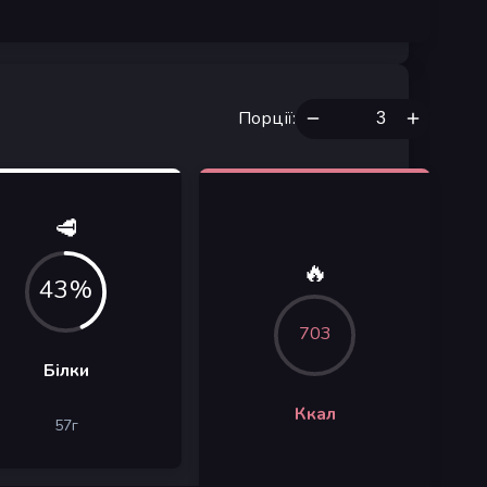
Порції
:
🥩
🔥
43%
703
Білки
Ккал
57
г