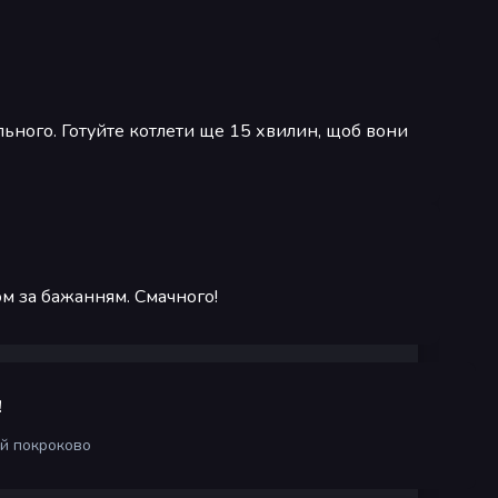
льного. Готуйте котлети ще 15 хвилин, щоб вони
ом за бажанням. Смачного!
!
ій покроково