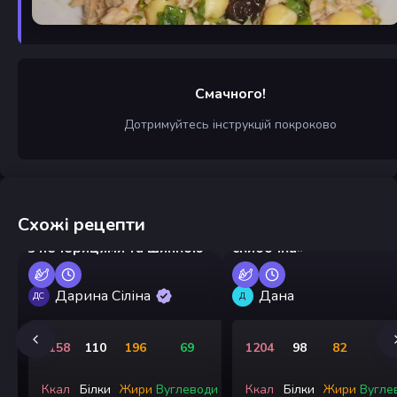
Смачного!
Дотримуйтесь інструкцій покроково
Схожі рецепти
Салат «Грибна галявина»
Салат «Кавунова
з печерицями та шинкою
скибочка»
Дарина Сіліна
Дана
ДС
Д
2158
110
196
69
1204
98
82
4
Ккал
Білки
Жири
Вуглеводи
Ккал
Білки
Жири
Вугле