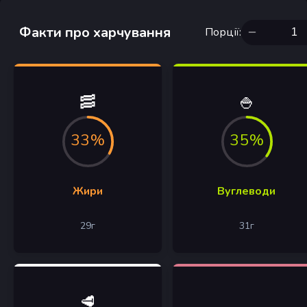
Факти про харчування
Порції
:
🥓
🍚
33%
35%
Жири
Вуглеводи
29
г
31
г
🥩