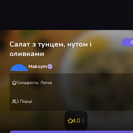
Салат з тунцем, нутом і
оливками
Maksym
M
@
lekting
Складність
:
Легка
1
Порції
4.0
1