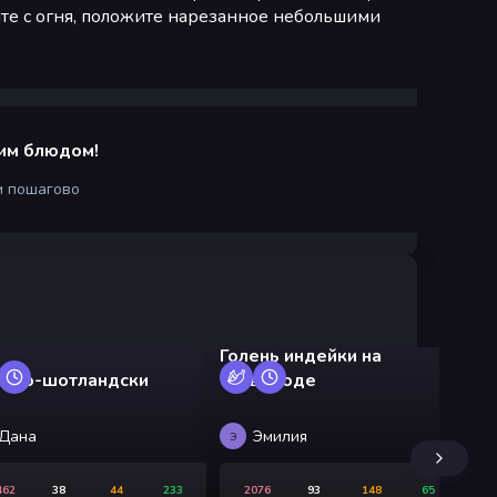
ите с огня, положите нарезанное небольшими
им блюдом!
м пошагово
Голень индейки на
а по-шотландски
сковороде
На
Дана
Эмилия
Э
Э
462
38
44
233
2076
93
148
65