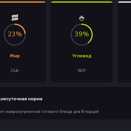
🥓
🍚
23%
39%
Жир
Углевод
214
г
367
г
несуточная норма
чет макронутриентов готового блюда для 8 порций