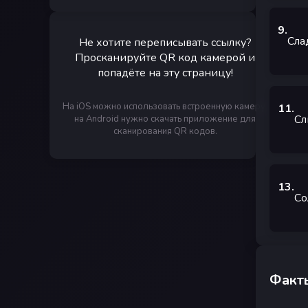
9
.
Сла
Не хотите переписывать ссылку?
Просканируйте QR код камерой и
попадёте на эту страницу!
На iOS можно использовать встроенную камеру,
11
.
Сл
на Android нужно скачать приложение для
сканирования QR кодов.
13
.
Со
Факты