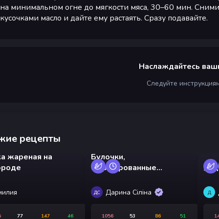
на минимальном огне до мягкости мяса, 30–60 мин. Сним
кусочками масло и дайте ему растаять. Сразу подавайте.
Наслаждайтесь ваш
Следуйте инструкция
жие рецепты
ка жареная на
Булочки,
ороде
фаршированные
Яйц
грибами, в аэрогриле
милия
Дарина Сіліна
ДС
Д
5
77
147
46
1056
53
86
51
1