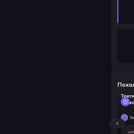
Похо
Трес
сков
Э
Э
184