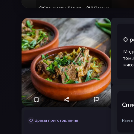
Сложность
:
Лёгкая
8
Порции
О р
Модн
томи
мясо
Спи
Время приготовления
Всего