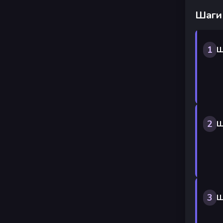
Шаги
1
Ш
2
Ш
3
Ш