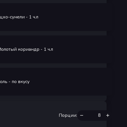
цхо-сунели
- 1
ч.л
олотый кориандр
- 1
ч.л
оль
- по вкусу
Порции
: