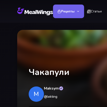
Статьи
Рецепты
Чакапули
Maksym
M
@
lekting