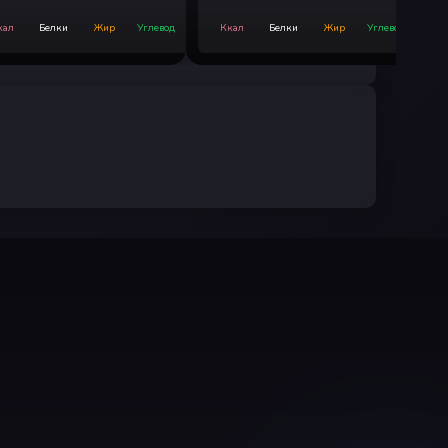
кал
Белки
Жир
Углевод
Ккал
Белки
Жир
Углевод