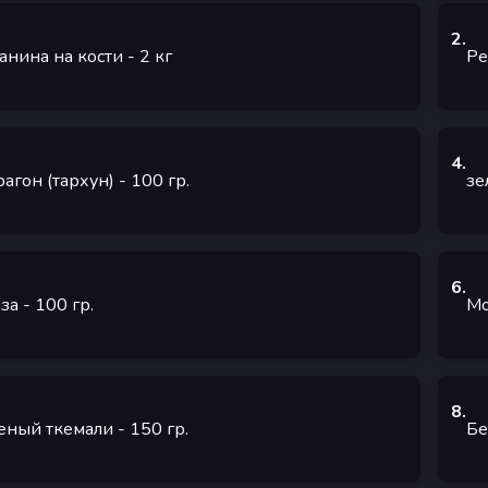
2
.
анина на кости
- 2
кг
Ре
4
.
рагон (тархун)
- 100
гр.
зе
6
.
за
- 100
гр.
Мо
8
.
еный ткемали
- 150
гр.
Бе