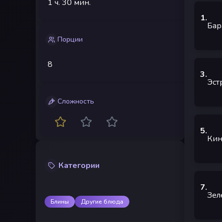
1 ч.
30 мин.
1
.
Бар
Порции
8
3
.
Эст
Сложность
5
.
Кин
Категории
7
.
Зел
Блины
Другие блюда