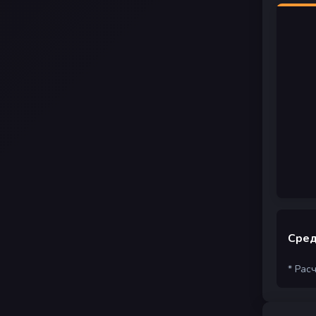
Сред
* Рас