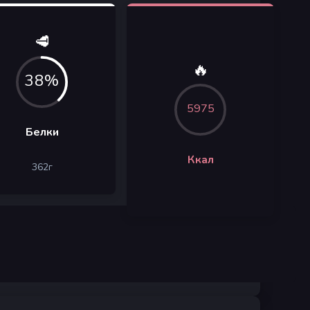
🥩
🔥
38%
5975
Белки
Ккал
362
г