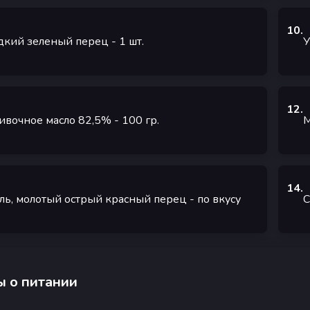
10
.
дкий зеленый перец
- 1
шт.
У
12
.
ивочное масло 82,5%
- 100
гр.
М
14
.
ль, молотый острый красный перец
- по вкусу
С
 о питании