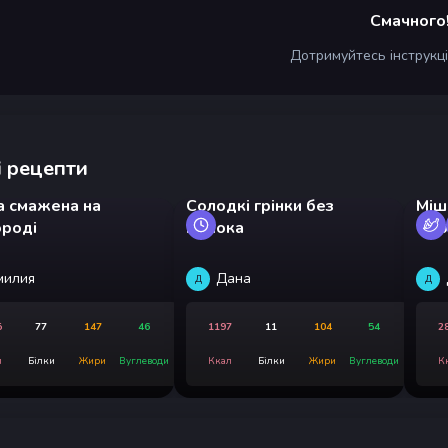
Смачного
Дотримуйтесь інструкц
 рецепти
а смажена на
Солодкі грінки без
Міш
ороді
молока
«Сю
милия
Дана
Д
Д
5
77
147
46
1197
11
104
54
2
л
Білки
Жири
Вуглеводи
Ккал
Білки
Жири
Вуглеводи
К