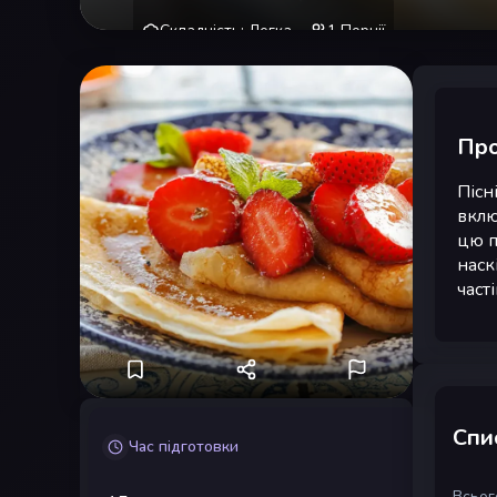
Складність
:
Легка
1
Порції
Про
Пісн
вклю
цю п
наск
част
Спис
Час підготовки
Всього