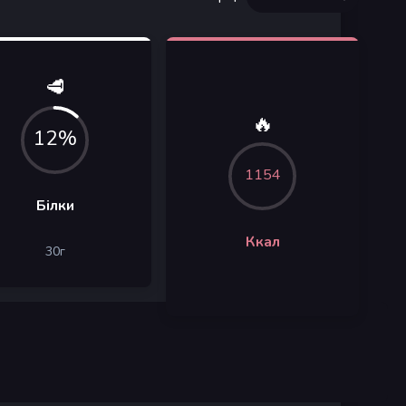
🥩
🔥
12%
1154
Білки
Ккал
30
г