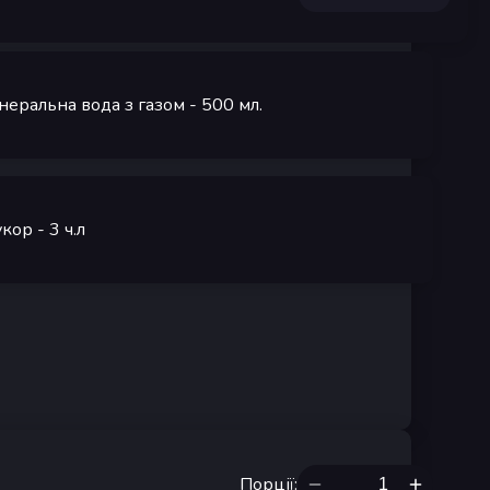
неральна вода з газом
- 500
мл.
кор
- 3
ч.л
Порції
: