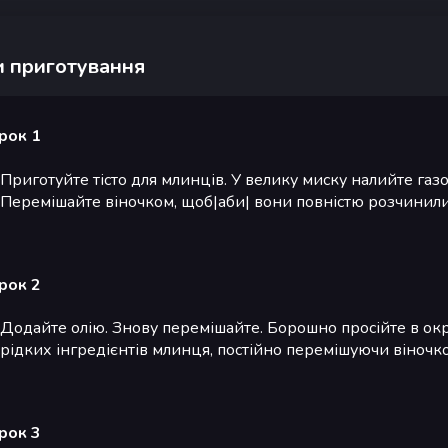
 приготування
рок 1
Приготуйте тісто для млинців. У велику миску налийте газ
Перемішайте віночком, щоб|аби| вони повністю розчинили
рок 2
Додайте олію. Знову перемішайте. Борошно просійте в окре
рідких інгредієнтів млинця, постійно перемішуючи віночко
рок 3