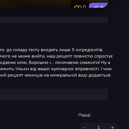
0.0
Оцінити
о: до складу тесту входять лише 5 інгредієнтів,
нічого не може вийти, наш рецепт повністю спростує
додаємо олію, борошно і… починаємо смажити! Ну а
лежить тільки від вашої кулінарної вправності. І чим
ий рецепт млинців на мінеральній воді додається.
Порції
: