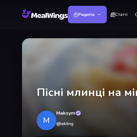
Статті
Рецепти
Пісні млинці на м
Maksym
M
@
lekting