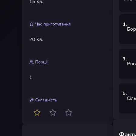
15 хв.
1
.
Час приготування
Бор
20 хв.
3
.
Порції
Рос
1
5
.
Сіл
Складність
Факти