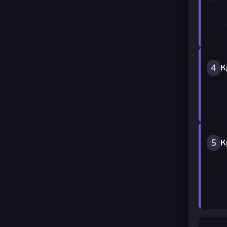
4
К
5
К