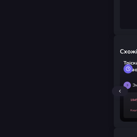
Схожі
Тріск
сков
Э
Э
184
Кка