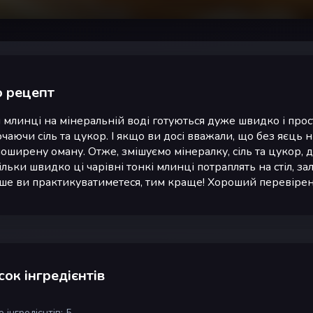
 рецепт
і млинці на мінеральній воді готуються дуже швидко і прост
чаючи сіль та цукор. І якщо ви досі вважали, що без яєць 
оширену оману. Отже, змішуємо мінералку, сіль та цукор, 
ільки швидко ці чарівні тонкі млинці потраплять на стіл, за
іше ви практикуватиметеся, тим краще! Хороший перевірен
ок інгредієнтів
 інгредієнтів: 5