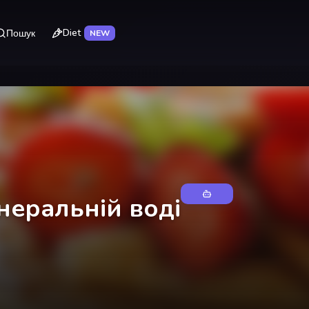
Diet
Пошук
NEW
інеральній воді