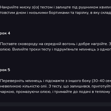
Накрийте миску з|із| тестом і залиште під рушником хвилин
товстим дном і низькими бортиками та тарілку, в яку склад
рок 4
Поставте сковороду на середній вогонь і добре нагрійте. 
олією. Вилийте трохи тесту і підрум'яньте млинець з одног
рок 5
Переверніть млинець і підсмажте з іншого боку (30-40 секу
невеликою кількістю олії. З тесту, що залишився, приготуйт
чаркою, промазуючи олією, і тримайте до подачі в теплому 