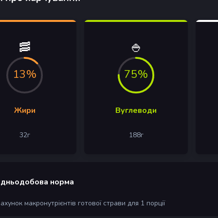
🥓
🍚
13%
75%
Жири
Вуглеводи
32
г
188
г
дньодобова норма
рахунок макронутрієнтів готової страви для 1 порції