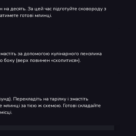
 на десять. За цей час підготуйте сковороду з
атимете готові млинці.
Змастіть за допомогою кулінарного пензлика
о боку (верх повинен «схопитися»).
нд). Перекладіть на тарілку і змастіть
е млинці за тією ж схемою. Готові складайте
місці.