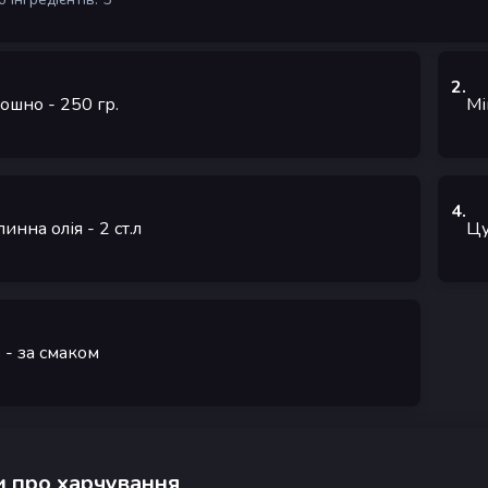
2
.
ошно
- 250
гр.
Мі
4
.
линна олія
- 2
ст.л
Цу
ь
- за смаком
 про харчування