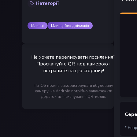
Категорії
Млинці
Млинці без дріжджів
Не хочете переписувати посилання?
Проскануйте QR-код камерою і
потрапите на цю сторінку!
На iOS можна використовувати вбудовану
камеру, на Android потрібно завантажити
додаток для сканування QR-кодів.
Сере
* Роз