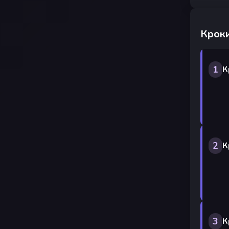
Кроки
1
К
2
К
3
К