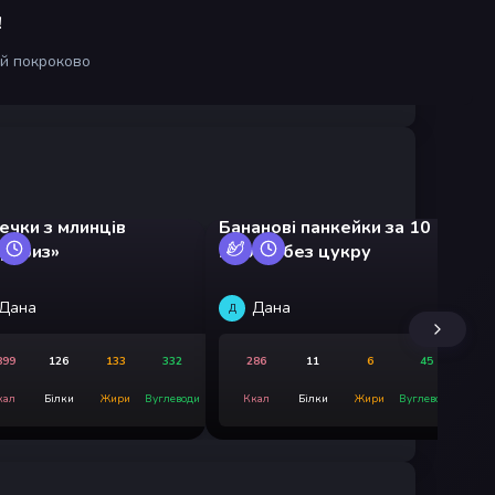
!
ій покроково
ечки з млинців
Бананові панкейки за 10
Го
рприз»
хвилин без цукру
па
Дана
Дана
Д
Э
899
126
133
332
286
11
6
45
кал
Білки
Жири
Вуглеводи
Ккал
Білки
Жири
Вуглеводи