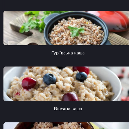
Гур'ївська каша
Вівсяна каша