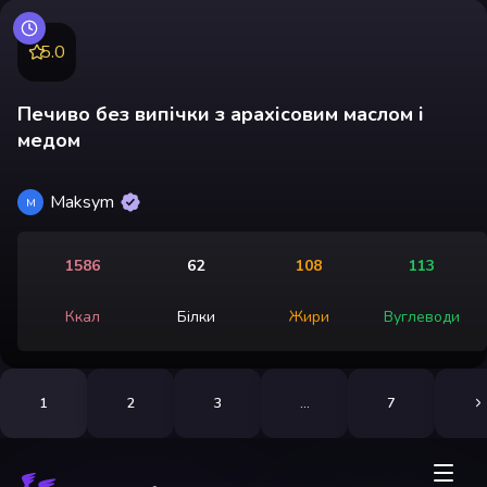
5.0
Печиво без випічки з арахісовим маслом і
медом
Maksym
M
1586
62
108
113
Ккал
Білки
Жири
Вуглеводи
1
2
3
...
7