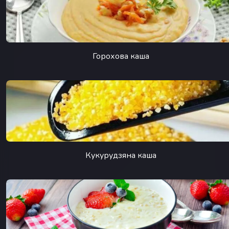
Горохова каша
Кукурудзяна каша