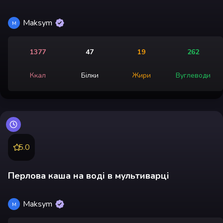
Maksym
M
1377
47
19
262
Ккал
Білки
Жири
Вуглеводи
5.0
Перлова каша на воді в мультиварці
Maksym
M