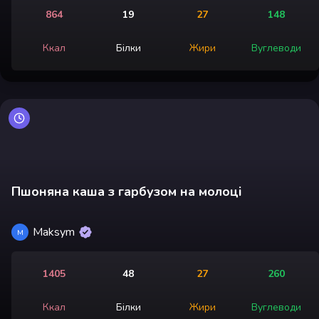
864
19
27
148
Ккал
Білки
Жири
Вуглеводи
Пшоняна каша з гарбузом на молоці
Maksym
M
1405
48
27
260
Ккал
Білки
Жири
Вуглеводи