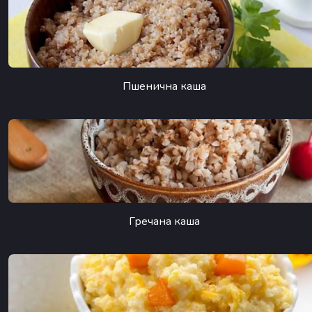
Пшенична каша
Гречана каша