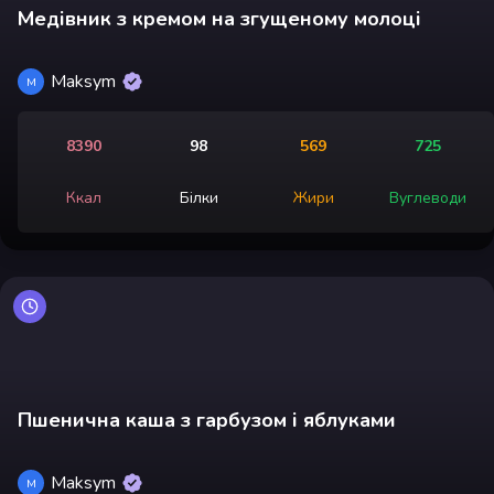
Медівник з кремом на згущеному молоці
Maksym
M
8390
98
569
725
Ккал
Білки
Жири
Вуглеводи
Пшенична каша з гарбузом і яблуками
Maksym
M