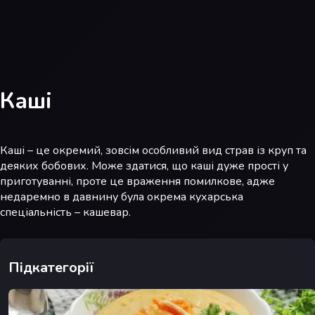
Каші
Каші – це окремий, зовсім особливий вид страв із круп та
деяких бобових. Може здатися, що каші дуже прості у
приготуванні, проте це враження помилкове, адже
недаремно в давнину була окрема кухарська
спеціальність – кашевар.
Підкатегорії