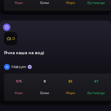
Ккал
Білки
Жири
Вуглеводи
1.0
Ячна каша на воді
Maksym
M
975
8
83
47
Ккал
Білки
Жири
Вуглеводи